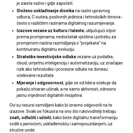
je zaista važno i gdje započeti.
Složeno usklađivanje dionika
na razini upravnog
odbora, C-suitea, poslovnih jedinica i tehnoloških timova -
često s različitim razinama digitalnog razumijevanja.
Izazove vezane uz kulturu i talente
, uključujući otpor
prema promjenama, nedostatak vještina i potrebu za
promjenom načina razmišljanja s “projekata” na
kontinuiranu digitalnu evoluciju.
Strateške investicijske odluke
vezane uz podatke,
cloud, umjetnu inteligenciju i automatizaciju, uz značajan
rizik ako tehnološke i procesne odluke ne donesu
očekivane rezultate.
Mjerenje i odgovornost
, gdje se od lidera očekuje da
pokažu stvaran učinak, a ne samo aktivnost, odnosno
jasnu vrijednost digitalnih inicijativa.
Ovi su resursi osmišljeni kako bi izravno odgovorili na te
izazove. Svaki se fokusira na ono što rukovoditelji trebaju
znati, odlučiti i učiniti
, kako biste digitalnu transformaciju
vodili s jasnoćom, usklađenošću i samopouzdanjem, uz
stručne uvide.