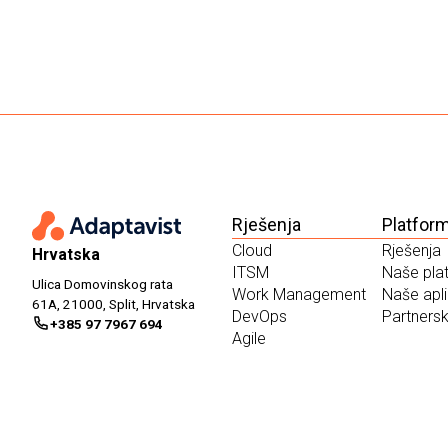
Rješenja
Platform
Cloud
Rješenja
Hrvatska
ITSM
Naše pla
Ulica Domovinskog rata
Work Management
Naše apli
61A, 21000, Split, Hrvatska
DevOps
Partnersk
+385 97 7967 694
Agile