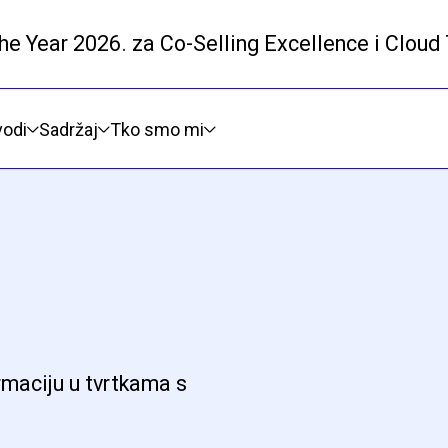
he Year 2026. za Co-Selling Excellence i Cloud
Prijeđi na glavni sadržaj
vodi
Sadržaj
Tko smo mi
rmaciju u tvrtkama s