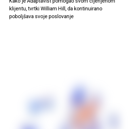
Kako je Adaptavist pomogao svom cijenjenom
stvorio kulturu kontinuiranog
klijentu, tvrtki William Hill, da kontinuirano
poboljšanja
poboljšava svoje poslovanje