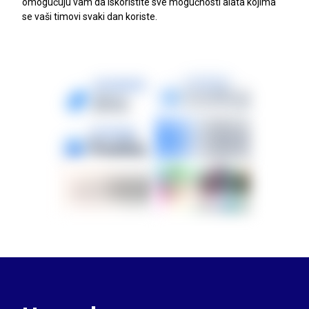
omogućuju vam da iskoristite sve mogućnosti alata kojima
se vaši timovi svaki dan koriste.