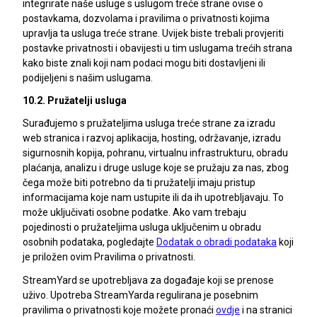
integrirate naše usluge s uslugom treće strane ovise o
postavkama, dozvolama i pravilima o privatnosti kojima
upravlja ta usluga treće strane. Uvijek biste trebali provjeriti
postavke privatnosti i obavijesti u tim uslugama trećih strana
kako biste znali koji nam podaci mogu biti dostavljeni ili
podijeljeni s našim uslugama.
10.2. Pružatelji usluga
Surađujemo s pružateljima usluga treće strane za izradu
web stranica i razvoj aplikacija, hosting, održavanje, izradu
sigurnosnih kopija, pohranu, virtualnu infrastrukturu, obradu
plaćanja, analizu i druge usluge koje se pružaju za nas, zbog
čega može biti potrebno da ti pružatelji imaju pristup
informacijama koje nam ustupite ili da ih upotrebljavaju. To
može uključivati osobne podatke. Ako vam trebaju
pojedinosti o pružateljima usluga uključenim u obradu
osobnih podataka, pogledajte
Dodatak o obradi podataka
koji
je priložen ovim Pravilima o privatnosti.
StreamYard se upotrebljava za događaje koji se prenose
uživo. Upotreba StreamYarda regulirana je posebnim
pravilima o privatnosti koje možete pronaći
ovdje
i na stranici