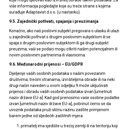
koje mogu djelovati kao izvršitelj obrade takvih podataka. Za
više informacija pogledajte koje su treće strane s kojima
surađuje Adaptavist d.o.o. (u nastavku).
9.5. Zajednički pothvati, spajanja i preuzimanja
Konačno, ako naš poslovni subjekt pregovara o ulasku ili ulazi
u zajednički pothvat s drugim poslovnim subjektom ili se
spaja s drugim poslovnim subjektom ili ga drugi subjekt
preuzima, vaši se podaci mogu otkriti našim potencijalnim ili
novim poslovnim partnerima ili vlasnicima.
9.6. Međunarodni prijenosi – EU/GDPR
Dijeljenje vaših osobnih podataka s našim povezanim
društvima, trećim stranama, izvršiteljima obrade ili na neki
drugi način naveden u ovom odjeljku 9 može uključivati
prijenos i obradu vaših osobnih podataka izvan [umetnuti
naziv države EU-a]. Kad god prenosimo vaše osobne podatke
izvan [umetnuti naziv države EU-a], pobrinut ćemo se da
uvoznik podataka pruži sličnu razinu zaštite primjenom
barem jedne od sljedećih zaštitnih mjera:
primatelj ima sjedište u trećoj zemlji ili na teritoriju koji