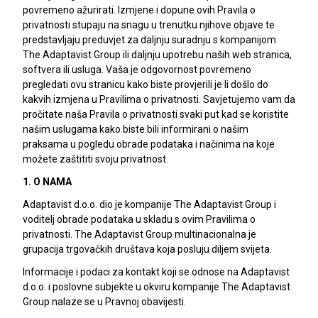
povremeno ažurirati. Izmjene i dopune ovih Pravila o
privatnosti stupaju na snagu u trenutku njihove objave te
predstavljaju preduvjet za daljnju suradnju s kompanijom
The Adaptavist Group ili daljnju upotrebu naših web stranica,
softvera ili usluga. Vaša je odgovornost povremeno
pregledati ovu stranicu kako biste provjerili je li došlo do
kakvih izmjena u Pravilima o privatnosti. Savjetujemo vam da
pročitate naša Pravila o privatnosti svaki put kad se koristite
našim uslugama kako biste bili informirani o našim
praksama u pogledu obrade podataka i načinima na koje
možete zaštititi svoju privatnost.
1. O NAMA
Adaptavist d.o.o. dio je kompanije The Adaptavist Group i
voditelj obrade podataka u skladu s ovim Pravilima o
privatnosti. The Adaptavist Group multinacionalna je
grupacija trgovačkih društava koja posluju diljem svijeta.
Informacije i podaci za kontakt koji se odnose na Adaptavist
d.o.o. i poslovne subjekte u okviru kompanije The Adaptavist
Group nalaze se u Pravnoj obavijesti.