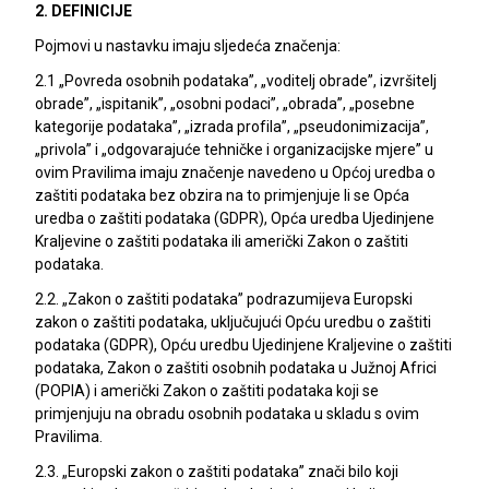
2. DEFINICIJE
Pojmovi u nastavku imaju sljedeća značenja:
2.1 „Povreda osobnih podataka”, „voditelj obrade”, izvršitelj
obrade”, „ispitanik”, „osobni podaci”, „obrada”, „posebne
kategorije podataka”, „izrada profila”, „pseudonimizacija”,
„privola” i „odgovarajuće tehničke i organizacijske mjere” u
ovim Pravilima imaju značenje navedeno u Općoj uredba o
zaštiti podataka bez obzira na to primjenjuje li se Opća
uredba o zaštiti podataka (GDPR), Opća uredba Ujedinjene
Kraljevine o zaštiti podataka ili američki Zakon o zaštiti
podataka.
2.2. „Zakon o zaštiti podataka” podrazumijeva Europski
zakon o zaštiti podataka, uključujući Opću uredbu o zaštiti
podataka (GDPR), Opću uredbu Ujedinjene Kraljevine o zaštiti
podataka, Zakon o zaštiti osobnih podataka u Južnoj Africi
(POPIA) i američki Zakon o zaštiti podataka koji se
primjenjuju na obradu osobnih podataka u skladu s ovim
Pravilima.
2.3. „Europski zakon o zaštiti podataka” znači bilo koji