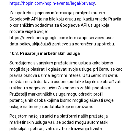
https://hopin.com/hopin-events/legal/privacy
.
Za upotrebu i prijenos informacija primljenih putem
Googleovih API-ja na bilo koju drugu aplikaciju vrijede Pravila
o korisničkim podacima za Googleove API usluge koja
možete vidjeti ovdje:
https://developers.google.com/terms/api-services-user-
data-policy, uključujući zahtjeve za ograničenu upotrebu.
10.3. Pružatelji marketinških usluga
Surađujemo s vanjskim pružateljima usluga kako bismo
mogli dalje plasirati i oglašavati svoje usluge, pri čemu se kao
pravna osnova uzima legitimni interes. U tu ćemo im svrhu
možda morati dostaviti osobne podatke koji će se obrađivati
u skladu s odgovarajućim Zakonom o zaštiti podataka.
Pružatelji marketinških usluga mogu odrediti profil
potencijalnih osoba kojima bismo mogli oglašavati svoje
usluge na temelju podataka koje im pružamo.
Posjetom našoj stranici na platformi naših pružatelja
marketinških usluga vaši se podaci mogu automatski
prikupljati i pohranjivati u svrhu istraživanja tržišta i