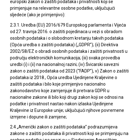
europski zakon o zaštiti podataka i privatnosti koji se
primjenjuje na relevantne osobne podatke, uključujući
sljedeće (ako je primjenjivo):
2.3.1. Uredba (EU) 2016/679 Europskog parlamenta i Vijeća
od 27. travnja 2016. o zaštiti pojedinaca u vezi s obradom
osobnih podataka i o slobodnom kretanju takvih podataka
(Opća uredba o zaštiti podataka) („GDPR”); (ii) Direktiva
2002/58/EZ o obradi osobnih podataka i zaštiti privatnosti u
području elektroničkih komunikacija; (iii) svaka provedba
uredbi (i) i (ii) na nacionalnoj razini; (iv) Švicarski savezni
zakon o zaštiti podataka od 2023 (“FADP”), v) Zakon o zaštiti
podataka iz 2018., Opća uredba Ujedinjene Kraljevine o
zaštiti podataka i bilo koje primjenjivo nacionalno
zakonodavstvo koje zamjenjuje ili pretvara GDPR u
nacionalne zakone ili bilo koji drugi zakon koji se odnosi na
podatke i privatnost nastao nakon izlaska Ujedinjene
Kraljevine iz Europske unije; uključujući njihove povremene
izmjene i dopune ili zamjene;
2.4 „Američki zakon o zaštiti podataka” podrazumijeva
zakone o zaštiti podataka ili privatnosti koji se primjenjuju na
osobne podatke i na snazi su u Sjedinjenim Američkim