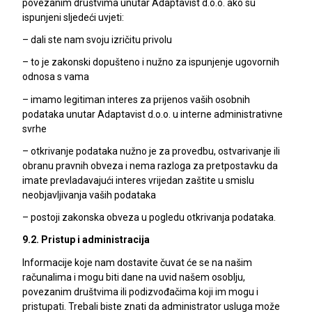
povezanim društvima unutar Adaptavist d.o.o. ako su
ispunjeni sljedeći uvjeti:
– dali ste nam svoju izričitu privolu
– to je zakonski dopušteno i nužno za ispunjenje ugovornih
odnosa s vama
– imamo legitiman interes za prijenos vaših osobnih
podataka unutar Adaptavist d.o.o. u interne administrativne
svrhe
– otkrivanje podataka nužno je za provedbu, ostvarivanje ili
obranu pravnih obveza i nema razloga za pretpostavku da
imate prevladavajući interes vrijedan zaštite u smislu
neobjavljivanja vaših podataka
– postoji zakonska obveza u pogledu otkrivanja podataka.
9.2. Pristup i administracija
Informacije koje nam dostavite čuvat će se na našim
računalima i mogu biti dane na uvid našem osoblju,
povezanim društvima ili podizvođačima koji im mogu i
pristupati. Trebali biste znati da administrator usluga može