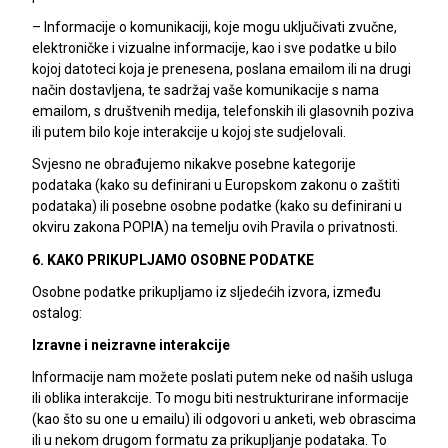
– Informacije o komunikaciji, koje mogu uključivati zvučne,
elektroničke i vizualne informacije, kao i sve podatke u bilo
kojoj datoteci koja je prenesena, poslana emailom ili na drugi
način dostavljena, te sadržaj vaše komunikacije s nama
emailom, s društvenih medija, telefonskih ili glasovnih poziva
ili putem bilo koje interakcije u kojoj ste sudjelovali.
Svjesno ne obrađujemo nikakve posebne kategorije
podataka (kako su definirani u Europskom zakonu o zaštiti
podataka) ili posebne osobne podatke (kako su definirani u
okviru zakona POPIA) na temelju ovih Pravila o privatnosti.
6. KAKO PRIKUPLJAMO OSOBNE PODATKE
Osobne podatke prikupljamo iz sljedećih izvora, između
ostalog:
Izravne i neizravne interakcije
Informacije nam možete poslati putem neke od naših usluga
ili oblika interakcije. To mogu biti nestrukturirane informacije
(kao što su one u emailu) ili odgovori u anketi, web obrascima
ili u nekom drugom formatu za prikupljanje podataka. To