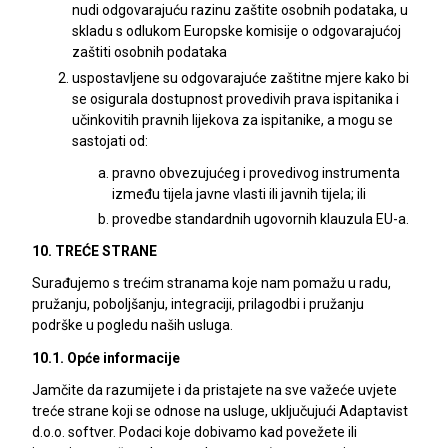
nudi odgovarajuću razinu zaštite osobnih podataka, u
skladu s odlukom Europske komisije o odgovarajućoj
zaštiti osobnih podataka
uspostavljene su odgovarajuće zaštitne mjere kako bi
se osigurala dostupnost provedivih prava ispitanika i
učinkovitih pravnih lijekova za ispitanike, a mogu se
sastojati od:
pravno obvezujućeg i provedivog instrumenta
između tijela javne vlasti ili javnih tijela; ili
provedbe standardnih ugovornih klauzula EU-a.
10. TREĆE STRANE
Surađujemo s trećim stranama koje nam pomažu u radu,
pružanju, poboljšanju, integraciji, prilagodbi i pružanju
podrške u pogledu naših usluga.
10.1. Opće informacije
Jamčite da razumijete i da pristajete na sve važeće uvjete
treće strane koji se odnose na usluge, uključujući Adaptavist
d.o.o. softver. Podaci koje dobivamo kad povežete ili