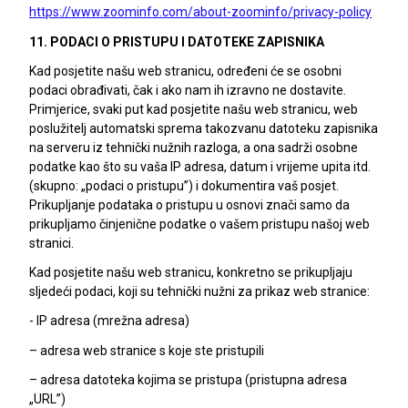
https://www.zoominfo.com/about-zoominfo/privacy-policy
11. PODACI O PRISTUPU I DATOTEKE ZAPISNIKA
Kad posjetite našu web stranicu, određeni će se osobni
podaci obrađivati, čak i ako nam ih izravno ne dostavite.
Primjerice, svaki put kad posjetite našu web stranicu, web
poslužitelj automatski sprema takozvanu datoteku zapisnika
na serveru iz tehnički nužnih razloga, a ona sadrži osobne
podatke kao što su vaša IP adresa, datum i vrijeme upita itd.
(skupno: „podaci o pristupu”) i dokumentira vaš posjet.
Prikupljanje podataka o pristupu u osnovi znači samo da
prikupljamo činjenične podatke o vašem pristupu našoj web
stranici.
Kad posjetite našu web stranicu, konkretno se prikupljaju
sljedeći podaci, koji su tehnički nužni za prikaz web stranice:
- IP adresa (mrežna adresa)
– adresa web stranice s koje ste pristupili
– adresa datoteka kojima se pristupa (pristupna adresa
„URL”)