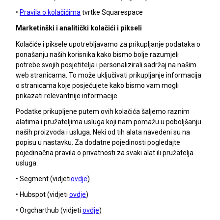
•
Pravila o kolačićima
tvrtke Squarespace
Marketinški i analitički kolačići i pikseli
Kolačiće i piksele upotrebljavamo za prikupljanje podataka o
ponašanju naših korisnika kako bismo bolje razumjeli
potrebe svojih posjetitelja i personalizirali sadržaj na našim
web stranicama. To može uključivati prikupljanje informacija
o stranicama koje posjećujete kako bismo vam mogli
prikazati relevantnije informacije.
Podatke prikupljene putem ovih kolačića šaljemo raznim
alatima i pružateljima usluga koji nam pomažu u poboljšanju
naših proizvoda i usluga. Neki od tih alata navedeni su na
popisu u nastavku. Za dodatne pojedinosti pogledajte
pojedinačna pravila o privatnosti za svaki alat ili pružatelja
usluga:
• Segment (vidjeti
ovdje
)
• Hubspot (vidjeti
ovdje
)
• Orgcharthub (vidjeti
ovdje
)