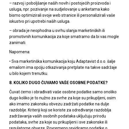
– razvoj i poboljšanje naših novih i postojećih proizvoda i
usluga, npr. pozivanje na sudjelovanje u anketama kako
bismo optimizirali svoje web stranice ili personalizirali vaše
iskustvo pri upotrebi naših usluga.
– obrada je neophodna u svrhu slanja marketinških ili
promotivnih komunikacija za koje smatramo da bi vas mogle
zanimati.
Napomena:
• Sva marketinška komunikacija koju Adaptavist d.o.o. šalje
emailom ima opciju otkazivanja pretplate na takve sadržaje
u bilo kojem trenutku.
8. KOLIKO DUGO ČUVAMO VAŠE OSOBNE PODATKE?
Čuvat ćemo i obrađivati vaše osobne podatke samo onoliko
dugo koliko je to nužno za svrhe za koje su prikupljeni, osim
ako imamo zakonsku obvezu zadržati podatke na dulje
razdoblje. Kriteriji koji se koriste za određivanje razdoblja
zadržavanja vaših osobnih podataka uključuju prirodu
podataka, svrhe za koje su prikupljeni i sve zakonske ili
regulatorne obveze. Povremeno revidiramo podatke o