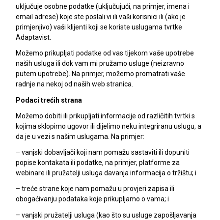
uključuje osobne podatke (uključujući, na primjer, imena i
email adrese) koje ste poslali vi ili vaši korisnici ili (ako je
primjenjivo) vaši klijenti koji se koriste uslugama tvrtke
Adaptavist.
Možemo prikupljati podatke od vas tijekom vaše upotrebe
naših usluga ili dok vam mi pružamo usluge (neizravno
putem upotrebe). Na primjer, možemo promatrati vaše
radnje na nekoj od naših web stranica.
Podaci trećih strana
Možemo dobiti ili prikupljati informacije od različitih tvrtki s
kojima sklopimo ugovor ili dijelimo neku integriranu uslugu, a
da je u vezi s našim uslugama. Na primjer:
– vanjski dobavljači koji nam pomažu sastaviti ili dopuniti
popise kontakata ili podatke, na primjer, platforme za
webinare ili pružatelji usluga davanja informacija o tržištu; i
– treće strane koje nam pomažu u provjeri zapisa ili
obogaćivanju podataka koje prikupljamo o vama; i
– vanjski pružatelji usluga (kao što su usluge zapošljavanja