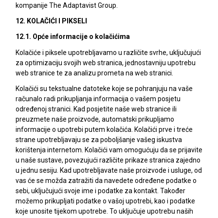
kompanije The Adaptavist Group.
12. KOLAČIĆI I PIKSELI
12.1. Opće informacije o kolačićima
Kolačiće i piksele upotrebljavamo u različite svrhe, uključujući
za optimizaciju svojih web stranica, jednostavniju upotrebu
web stranice te za analizu prometa na web stranici.
Kolačići su tekstualne datoteke koje se pohranjuju na vaše
računalo radi prikupljanja informacija o vašem posjetu
određenoj stranici. Kad posjetite naše web stranice ili
preuzmete naše proizvode, automatski prikupljamo
informacije o upotrebi putem kolačića. Kolačići prve i treće
strane upotrebljavaju se za poboljšanje vašeg iskustva
korištenja internetom. Kolačići vam omogućuju da se prijavite
u naše sustave, povezujući različite prikaze stranica zajedno
u jednu sesiju. Kad upotrebljavate naše proizvode i usluge, od
vas će se možda zatražiti da navedete određene podatke o
sebi, uključujući svoje ime i podatke za kontakt. Također
možemo prikupljati podatke o vašoj upotrebi, kao i podatke
koje unosite tijekom upotrebe. To uključuje upotrebu naših