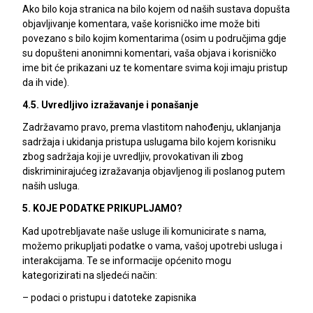
Ako bilo koja stranica na bilo kojem od naših sustava dopušta
objavljivanje komentara, vaše korisničko ime može biti
povezano s bilo kojim komentarima (osim u područjima gdje
su dopušteni anonimni komentari, vaša objava i korisničko
ime bit će prikazani uz te komentare svima koji imaju pristup
da ih vide).
4.5. Uvredljivo izražavanje i ponašanje
Zadržavamo pravo, prema vlastitom nahođenju, uklanjanja
sadržaja i ukidanja pristupa uslugama bilo kojem korisniku
zbog sadržaja koji je uvredljiv, provokativan ili zbog
diskriminirajućeg izražavanja objavljenog ili poslanog putem
naših usluga.
5. KOJE PODATKE PRIKUPLJAMO?
Kad upotrebljavate naše usluge ili komunicirate s nama,
možemo prikupljati podatke o vama, vašoj upotrebi usluga i
interakcijama. Te se informacije općenito mogu
kategorizirati na sljedeći način:
– podaci o pristupu i datoteke zapisnika