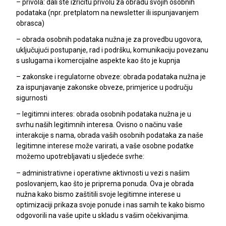
– privola: dali ste izričitu privolu za obradu svojih osobnih
podataka (npr. pretplatom na newsletter ili ispunjavanjem
obrasca)
– obrada osobnih podataka nužna je za provedbu ugovora,
uključujući postupanje, rad i podršku, komunikaciju povezanu
s uslugama i komercijalne aspekte kao što je kupnja
– zakonske i regulatorne obveze: obrada podataka nužna je
za ispunjavanje zakonske obveze, primjerice u području
sigurnosti
– legitimni interes: obrada osobnih podataka nužna je u
svrhu naših legitimnih interesa. Ovisno o načinu vaše
interakcije s nama, obrada vaših osobnih podataka za naše
legitimne interese može varirati, a vaše osobne podatke
možemo upotrebljavati u sljedeće svrhe:
– administrativne i operativne aktivnosti u vezi s našim
poslovanjem, kao što je priprema ponuda. Ova je obrada
nužna kako bismo zaštitili svoje legitimne interese u
optimizaciji prikaza svoje ponude i nas samih te kako bismo
odgovorili na vaše upite u skladu s vašim očekivanjima.