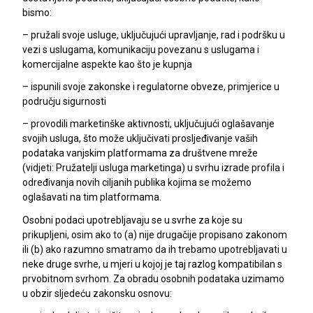
bismo:
– pružali svoje usluge, uključujući upravljanje, rad i podršku u
vezi s uslugama, komunikaciju povezanu s uslugama i
komercijalne aspekte kao što je kupnja
– ispunili svoje zakonske i regulatorne obveze, primjerice u
području sigurnosti
– provodili marketinške aktivnosti, uključujući oglašavanje
svojih usluga, što može uključivati prosljeđivanje vaših
podataka vanjskim platformama za društvene mreže
(vidjeti: Pružatelji usluga marketinga) u svrhu izrade profila i
određivanja novih ciljanih publika kojima se možemo
oglašavati na tim platformama.
Osobni podaci upotrebljavaju se u svrhe za koje su
prikupljeni, osim ako to (a) nije drugačije propisano zakonom
ili (b) ako razumno smatramo da ih trebamo upotrebljavati u
neke druge svrhe, u mjeri u kojoj je taj razlog kompatibilan s
prvobitnom svrhom. Za obradu osobnih podataka uzimamo
u obzir sljedeću zakonsku osnovu: