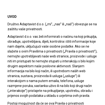
UVOD
Društvo Adaptavist d.o.o. („mi”, „nas” ili „naš”) obvezuje se na
zaštitu vaše privatnosti.
Adaptavist d.o.o. vas želi informirati o načinu na koji prikuplja,
obrađuje, upotrebljava, dijeli, kontrolira i štiti informacije koje
nam dajete, uključujući vaše osobne podatke. Ako se ne
slažete s ovim Pravilima o privatnosti („Pravila o privatnosti”),
nemojte upotrebljavati naše web stranice, proizvode i usluge
niti im pristupati te nemojte stupati u interakciju s bilo kojim
drugim aspektom naše poslovne aktivnosti. Slanjem
informacija na bilo koji način, ili upotrebom naših web
stranica, sustava, proizvoda ili usluga („usluge”) ili
interakcijom s nama putem emaila, telefona, usluge
razmjene poruka, sastanka uživo ili na bilo koji drugi način
(„interakcije”) pristajete na prikupljanje, upotrebu, obradu i
prijenos svojih podataka u skladu s uvjetima ovih pravila.
Postoji mogućnost da će se ova Pravila o privatnosti