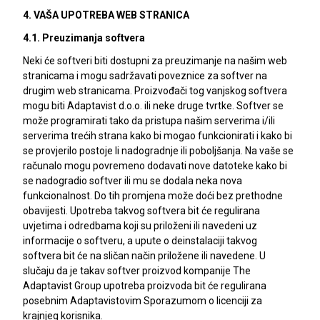
4. VAŠA UPOTREBA WEB STRANICA
4.1. Preuzimanja softvera
Neki će softveri biti dostupni za preuzimanje na našim web
stranicama i mogu sadržavati poveznice za softver na
drugim web stranicama. Proizvođači tog vanjskog softvera
mogu biti Adaptavist d.o.o. ili neke druge tvrtke. Softver se
može programirati tako da pristupa našim serverima i/ili
serverima trećih strana kako bi mogao funkcionirati i kako bi
se provjerilo postoje li nadogradnje ili poboljšanja. Na vaše se
računalo mogu povremeno dodavati nove datoteke kako bi
se nadogradio softver ili mu se dodala neka nova
funkcionalnost. Do tih promjena može doći bez prethodne
obavijesti. Upotreba takvog softvera bit će regulirana
uvjetima i odredbama koji su priloženi ili navedeni uz
informacije o softveru, a upute o deinstalaciji takvog
softvera bit će na sličan način priložene ili navedene. U
slučaju da je takav softver proizvod kompanije The
Adaptavist Group upotreba proizvoda bit će regulirana
posebnim Adaptavistovim Sporazumom o licenciji za
krajnjeg korisnika.