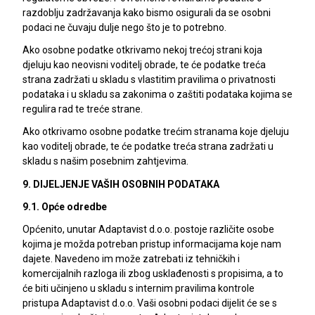
razdoblju zadržavanja kako bismo osigurali da se osobni
podaci ne čuvaju dulje nego što je to potrebno.
Ako osobne podatke otkrivamo nekoj trećoj strani koja
djeluju kao neovisni voditelj obrade, te će podatke treća
strana zadržati u skladu s vlastitim pravilima o privatnosti
podataka i u skladu sa zakonima o zaštiti podataka kojima se
regulira rad te treće strane.
Ako otkrivamo osobne podatke trećim stranama koje djeluju
kao voditelj obrade, te će podatke treća strana zadržati u
skladu s našim posebnim zahtjevima.
9. DIJELJENJE VAŠIH OSOBNIH PODATAKA
9.1. Opće odredbe
Općenito, unutar Adaptavist d.o.o. postoje različite osobe
kojima je možda potreban pristup informacijama koje nam
dajete. Navedeno im može zatrebati iz tehničkih i
komercijalnih razloga ili zbog usklađenosti s propisima, a to
će biti učinjeno u skladu s internim pravilima kontrole
pristupa Adaptavist d.o.o. Vaši osobni podaci dijelit će se s