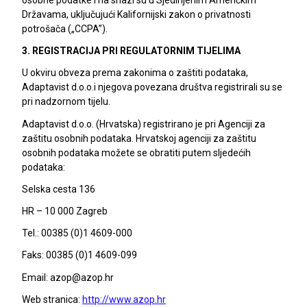
Državama, uključujući Kalifornijski zakon o privatnosti
potrošača („CCPA”).
3. REGISTRACIJA PRI REGULATORNIM TIJELIMA
U okviru obveza prema zakonima o zaštiti podataka,
Adaptavist d.o.o.i njegova povezana društva registrirali su se
pri nadzornom tijelu.
Adaptavist d.o.o. (Hrvatska) registrirano je pri Agenciji za
zaštitu osobnih podataka. Hrvatskoj agenciji za zaštitu
osobnih podataka možete se obratiti putem sljedećih
podataka:
Selska cesta 136
HR – 10 000 Zagreb
Tel.: 00385 (0)1 4609-000
Faks: 00385 (0)1 4609-099
Email: azop@azop.hr
Web stranica:
http://www.azop.hr