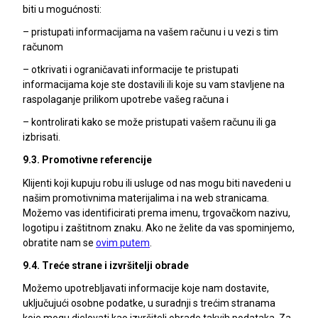
biti u mogućnosti:
– pristupati informacijama na vašem računu i u vezi s tim
računom
– otkrivati i ograničavati informacije te pristupati
informacijama koje ste dostavili ili koje su vam stavljene na
raspolaganje prilikom upotrebe vašeg računa i
– kontrolirati kako se može pristupati vašem računu ili ga
izbrisati.
9.3. Promotivne referencije
Klijenti koji kupuju robu ili usluge od nas mogu biti navedeni u
našim promotivnima materijalima i na web stranicama.
Možemo vas identificirati prema imenu, trgovačkom nazivu,
logotipu i zaštitnom znaku. Ako ne želite da vas spominjemo,
obratite nam se
ovim putem
.
9.4. Treće strane i izvršitelji obrade
Možemo upotrebljavati informacije koje nam dostavite,
uključujući osobne podatke, u suradnji s trećim stranama