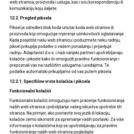
web stranica, proizvoda i usluga, kao i svu korespondenciju ili
komunikaciju koju šaljete.
12.2. Pregled piksela
Piksel je određeni blok koda unutar koda web stranice ili
proizvoda koji omogućuje mjerenje učinkovitosti oglašavanja.
Kada posjetite našu web stranicu i poduzmete neku radnju,
piksel prikuplja podatke o vašem ponašanju i prijavljuje
radnju. Adaptavist d.o.o. i naši vanjski partneri upotrebljavaju
kolačiće i piksele kako bi omogućili pravilno funkcioniranje i
prepoznali vas na različitim uslugama i uređajima. Te
podatke automatski prikupljamo od vas putem piksela.
12.2.1. Specifične vrste kolačića i piksela
Funkcionalni kolačići
Funkcionalni kolačići omogućuju nam praćenje funkcioniranja
naših web stranica i poboljšanje vašeg iskustva upotrebe tih
stranica. Na primjer, ako postavite svoj jezik ili lokaciju,
kolačiće ćemo iskoristiti za spremanje vaših postavki. Za više
informacija o kolačićima koji se upotrebljavaju za pravilno
funkcioniranje naših web stranica pogledajte: