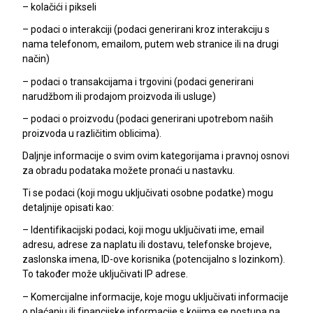
– kolačići i pikseli
– podaci o interakciji (podaci generirani kroz interakciju s
nama telefonom, emailom, putem web stranice ili na drugi
način)
– podaci o transakcijama i trgovini (podaci generirani
narudžbom ili prodajom proizvoda ili usluge)
– podaci o proizvodu (podaci generirani upotrebom naših
proizvoda u različitim oblicima).
Daljnje informacije o svim ovim kategorijama i pravnoj osnovi
za obradu podataka možete pronaći u nastavku.
Ti se podaci (koji mogu uključivati osobne podatke) mogu
detaljnije opisati kao:
– Identifikacijski podaci, koji mogu uključivati ime, email
adresu, adrese za naplatu ili dostavu, telefonske brojeve,
zaslonska imena, ID-ove korisnika (potencijalno s lozinkom).
To također može uključivati IP adrese.
– Komercijalne informacije, koje mogu uključivati informacije
o plaćanju ili financijske informacije s kojima se postupa na