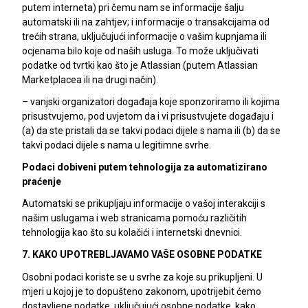
putem interneta) pri čemu nam se informacije šalju
automatski ili na zahtjev; i informacije o transakcijama od
trećih strana, uključujući informacije o vašim kupnjama ili
ocjenama bilo koje od naših usluga. To može uključivati
podatke od tvrtki kao što je Atlassian (putem Atlassian
Marketplacea ili na drugi način).
– vanjski organizatori događaja koje sponzoriramo ili kojima
prisustvujemo, pod uvjetom da i vi prisustvujete događaju i
(a) da ste pristali da se takvi podaci dijele s nama ili (b) da se
takvi podaci dijele s nama u legitimne svrhe.
Podaci dobiveni putem tehnologija za automatizirano
praćenje
Automatski se prikupljaju informacije o vašoj interakciji s
našim uslugama i web stranicama pomoću različitih
tehnologija kao što su kolačići i internetski dnevnici.
7. KAKO UPOTREBLJAVAMO VAŠE OSOBNE PODATKE
Osobni podaci koriste se u svrhe za koje su prikupljeni. U
mjeri u kojoj je to dopušteno zakonom, upotrijebit ćemo
dostavljene podatke, uključujući osobne podatke, kako