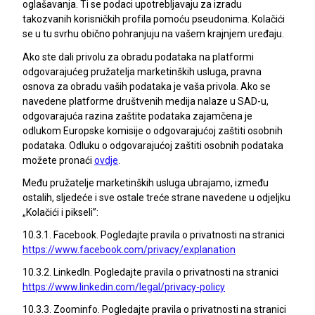
oglašavanja. Ti se podaci upotrebljavaju za izradu
takozvanih korisničkih profila pomoću pseudonima. Kolačići
se u tu svrhu obično pohranjuju na vašem krajnjem uređaju.
Ako ste dali privolu za obradu podataka na platformi
odgovarajućeg pružatelja marketinških usluga, pravna
osnova za obradu vaših podataka je vaša privola. Ako se
navedene platforme društvenih medija nalaze u SAD-u,
odgovarajuća razina zaštite podataka zajamčena je
odlukom Europske komisije o odgovarajućoj zaštiti osobnih
podataka. Odluku o odgovarajućoj zaštiti osobnih podataka
možete pronaći
ovdje
.
Među pružatelje marketinških usluga ubrajamo, između
ostalih, sljedeće i sve ostale treće strane navedene u odjeljku
„Kolačići i pikseli”:
10.3.1. Facebook. Pogledajte pravila o privatnosti na stranici
https://www.facebook.com/privacy/explanation
10.3.2. LinkedIn. Pogledajte pravila o privatnosti na stranici
https://www.linkedin.com/legal/privacy-policy
10.3.3. Zoominfo. Pogledajte pravila o privatnosti na stranici