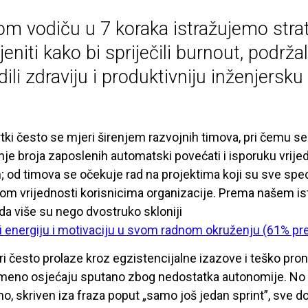
om vodiču u 7 koraka istražujemo stra
jeniti kako bi spriječili burnout, podrža
dili zdraviju i produktivniju inženjersku
rtki često se mjeri širenjem razvojnih timova, pri čemu 
je broja zaposlenih automatski povećati i isporuku vrijedn
n; od timova se očekuje rad na projektima koji su sve spec
om vrijednosti korisnicima organizacije. Prema našem ist
da više su nego dvostruko skloniji
i energiju i motivaciju u svom radnom okruženju (61% p
ri često prolaze kroz egzistencijalne izazove i teško pr
meno osjećaju sputano zbog nedostatka autonomije. No b
o, skriven iza fraza poput „samo još jedan sprint”, sve dok