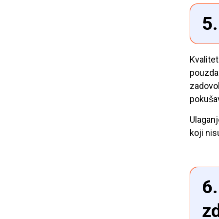
5.
Kvalitet
pouzdan
zadovol
pokušav
Ulagan
koji nis
6.
zd