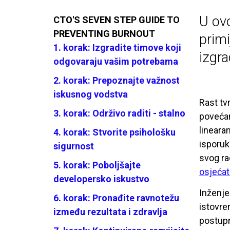
U ov
CTO'S SEVEN STEP GUIDE TO
PREVENTING BURNOUT
primi
1. korak: Izgradite timove koji
izgra
odgovaraju vašim potrebama
2. korak: Prepoznajte važnost
iskusnog vodstva
Rast tv
3. korak: Održivo raditi - stalno
povećan
lineara
4. korak: Stvorite psihološku
isporuk
sigurnost
svog ra
5. korak: Poboljšajte
osjećat
developersko iskustvo
Inženje
6. korak: Pronađite ravnotežu
istovre
između rezultata i zdravlja
postupn