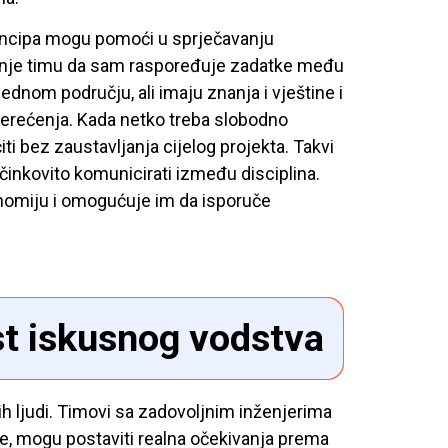
rincipa mogu pomoći u sprječavanju
vanje timu da sam raspoređuje zadatke među
ednom području, ali imaju znanja i vještine i
pterećenja. Kada netko treba slobodno
ti bez zaustavljanja cijelog projekta. Takvi
učinkovito komunicirati između disciplina.
nomiju i omogućuje im da isporuče
st iskusnog vodstva
ih ljudi. Timovi sa zadovoljnim inženjerima
de, mogu postaviti realna očekivanja prema