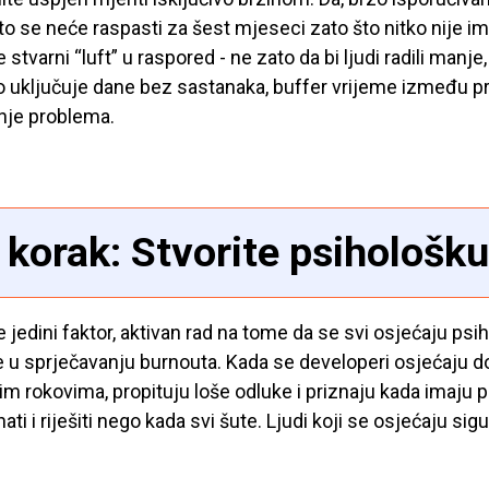
to se neće raspasti za šest mjeseci zato što nitko nije i
 stvarni “luft” u raspored - ne zato da bi ljudi radili manje
To uključuje dane bez sastanaka, buffer vrijeme između pro
nje problema.
 korak: Stvorite psihološk
je jedini faktor, aktivan rad na tome da se svi osjećaju p
u sprječavanju burnouta. Kada se developeri osjećaju d
im rokovima, propituju loše odluke i priznaju kada imaju
ti i riješiti nego kada svi šute. Ljudi koji se osjećaju sigu