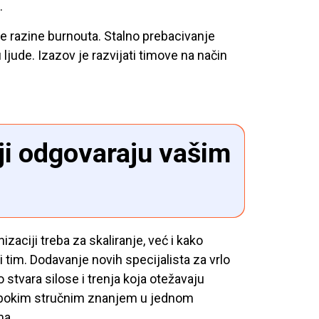
.
ke razine burnouta. Stalno prebacivanje
ljude. Izazov je razvijati timove na način
oji odgovaraju vašim
izaciji treba za skaliranje, već i kako
ći tim. Dodavanje novih specijalista za vrlo
o stvara silose i trenja koja otežavaju
s dubokim stručnim znanjem u jednom
ma.