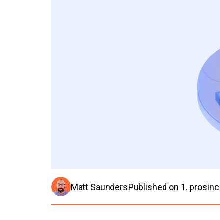
Matt Saunders
Published on
1. prosinc