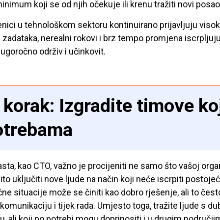
nimum koji se od njih očekuje ili krenu tražiti novi posao
nici u tehnološkom sektoru kontinuirano prijavljuju viso
zadataka, nerealni rokovi i brz tempo promjena iscrpljuju 
dugoročno održiv i učinkovit.
 korak: Izgradite timove k
otrebama
asta, kao CTO, važno je procijeniti ne samo što vašoj organ
to uključiti nove ljude na način koji neće iscrpiti postoje
ne situacije može se činiti kao dobro rješenje, ali to čest
 komunikaciju i tijek rada. Umjesto toga, tražite ljude 
u, ali koji po potrebi mogu doprinositi i u drugim područji