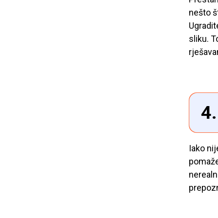
nešto š
Ugradite
sliku. 
rješava
4.
Iako ni
pomaže 
nerealn
prepozna