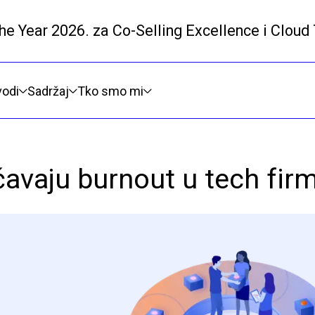
he Year 2026. za Co-Selling Excellence i Cloud
Prijeđi na glavni sadržaj
vodi
Sadržaj
Tko smo mi
čavaju burnout u tech fi