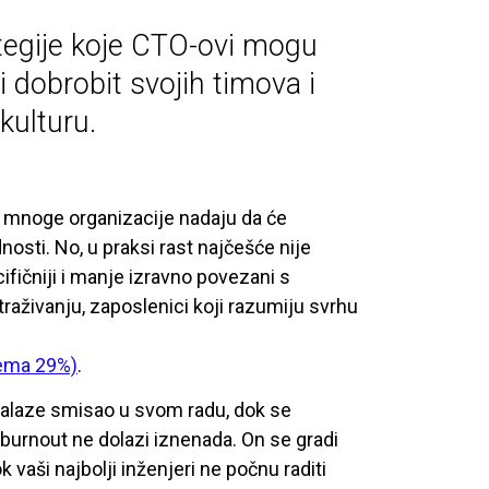
tegije koje CTO-ovi mogu
li dobrobit svojih timova i
 kulturu.
se mnoge organizacije nadaju da će
osti. No, u praksi rast najčešće nije
ifičniji i manje izravno povezani s
raživanju, zaposlenici koji razumiju svrhu
rema 29%)
.
onalaze smisao u svom radu, dok se
urnout ne dolazi iznenada. On se gradi
 vaši najbolji inženjeri ne počnu raditi