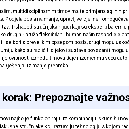
alim, multidisciplinarnim timovima te primjena agilnih p
a. Podjela posla na manje, upravljive cjeline i omoguća
tzv. T-shaped stručnjaka - ljudi koji su eksperti barem u j
iko drugih - pruža fleksibilan i human način raspodjele o
 ili se bori s prevelikim opsegom posla, drugi mogu uskoči
azumiju kako su različiti dijelovi sustava povezani i mogu 
je ovisnosti između timova daje inženjerima veću auto
tna rješenja uz manje prepreka.
. korak: Prepoznajte važno
imovi najbolje funkcioniraju uz kombinaciju iskusnih i nov
 iskusne stručnjake koji razumiju tehnologiju s kojom ra