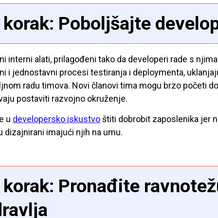
 korak: Poboljšajte develo
ni interni alati, prilagođeni tako da developeri rade s njim
i i jednostavni procesi testiranja i deploymenta, uklanj
jnom radu timova. Novi članovi tima mogu brzo početi d
aju postaviti razvojno okruženje.
je u
developersko iskustvo
štiti dobrobit zaposlenika jer
u dizajnirani imajući njih na umu.
 korak: Pronađite ravnotež
ravlja