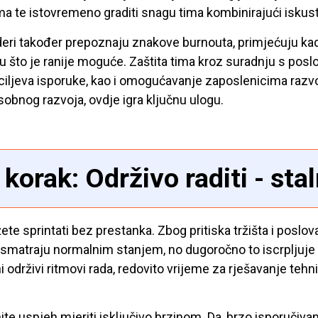
ima te istovremeno graditi snagu tima kombinirajući isku
ideri također prepoznaju znakove burnouta, primjećuju kada
ju što je ranije moguće. Zaštita tima kroz suradnju s posl
 ciljeva isporuke, kao i omogućavanje zaposlenicima razvo
osobnog razvoja, ovdje igra ključnu ulogu.
 korak: Održivo raditi - sta
te sprintati bez prestanka. Zbog pritiska tržišta i poslo
 smatraju normalnim stanjem, no dugoročno to iscrpljuje l
i održivi ritmovi rada, redovito vrijeme za rješavanje tehn
ite uspjeh mjeriti isključivo brzinom. Da, brzo isporučivanj