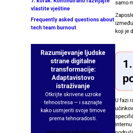
7. korak: Kontinuirano razvijajte
samo mi
vlastite vještine
Zaposle
Frequently asked questions about
između 
tech team burnout
koji je 
Razumijevanje ljudske
1.
strane digitalne
transformacije:
p
Adaptavistovo
istraživanje
Otkrijte skrivene uzroke
U fazi r
tehnostresa — i saznajte
učinkovi
kako usmjeriti svoje timove
specifič
prema tehnoradosti.
internu
područj
Preuzmite istraživanje