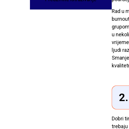
Rad u m
burnout
grupom 
u nekol
vrijeme
ljudi r
Smanjen
kvalite
2
Dobri t
trebaju