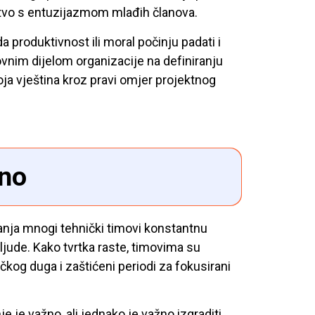
stvo s entuzijazmom mlađih članova.
 produktivnost ili moral počinju padati i
ovnim dijelom organizacije na definiranju
ja vještina kroz pravi omjer projektnog
lno
vanja mnogi tehnički timovi konstantnu
jude. Kako tvrtka raste, timovima su
ičkog duga i zaštićeni periodi za fokusirani
e je važno, ali jednako je važno izgraditi