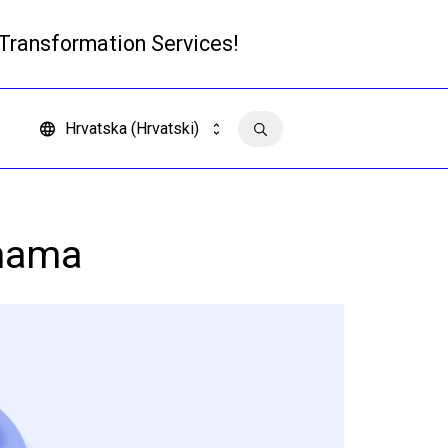
 Transformation Services!
Pročitajte više
Hrvatska (Hrvatski)
Kontakt
rmama