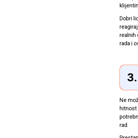
klijent
Dobri l
reagira
realnih
rada i 
3.
Ne može
hitnost
potrebn
rad.
Prestan