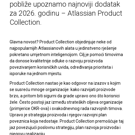
pobliže upoznamo najnoviji dodatak
za 2026. godinu – Atlassian Product
Collection.
Glavna novost? Product Collection objedinjuje neke od
najpopularnijih Atlassianovih alata u jedinstveno rješenje
pokretano umjetnom inteligencijom. Cilj je pomoći timovima
da donose kvalitetnije odluke o razvoju proizvoda
povezivanjem korisničkih uvida, određivanja prioriteta i
isporuke na jednom mjestu.
Product Collection nastao je kao odgovor na izazov s kojim
se susreću mnoge organizacije: kako razvijati proizvode
brzo, a pritom biti sigurni da grade upravo ono što korisnici
žele. Često postoji jaz između strateških ciljeva organizacije
(primjerice OKR-ova) i svakodnevnog rada razvojnih timova.
Upravo je strategija proizvoda i njegov razvojni plan
poveznica koja nedostaje. Product Collection premošćuje taj
jaz povezujući poslovnu strategiju, plan razvoja proizvoda i
njegovu realizaciju.