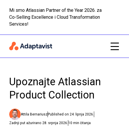
Mi smo Atlassian Partner of the Year 2026. za
Co-Selling Excellence i Cloud Transformation
Pročitaj
Prijeđi na glavni sadržaj
Services!
Upoznajte Atlassian
Product Collection
Attila Bernariusz
Published on
24. lipnja 2026.
Zadnji put ažurirano
28. srpnja 2026.
10
min čitanja