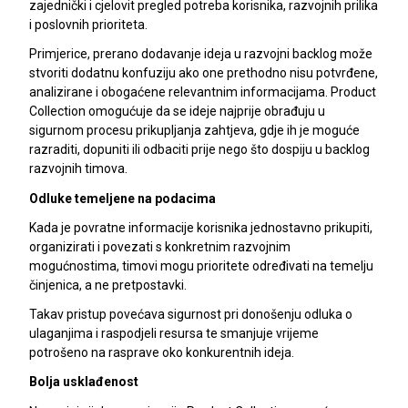
zajednički i cjelovit pregled potreba korisnika, razvojnih prilika
i poslovnih prioriteta.
Primjerice, prerano dodavanje ideja u razvojni backlog može
stvoriti dodatnu konfuziju ako one prethodno nisu potvrđene,
analizirane i obogaćene relevantnim informacijama. Product
Collection omogućuje da se ideje najprije obrađuju u
sigurnom procesu prikupljanja zahtjeva, gdje ih je moguće
razraditi, dopuniti ili odbaciti prije nego što dospiju u backlog
razvojnih timova.
Odluke temeljene na podacima
Kada je povratne informacije korisnika jednostavno prikupiti,
organizirati i povezati s konkretnim razvojnim
mogućnostima, timovi mogu prioritete određivati na temelju
činjenica, a ne pretpostavki.
Takav pristup povećava sigurnost pri donošenju odluka o
ulaganjima i raspodjeli resursa te smanjuje vrijeme
potrošeno na rasprave oko konkurentnih ideja.
Bolja usklađenost