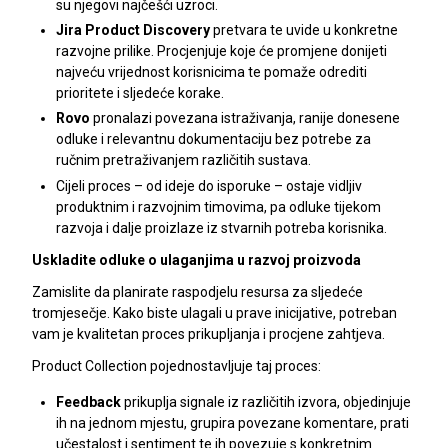
su njegovi najčešći uzroci.
Jira Product Discovery
pretvara te uvide u konkretne
razvojne prilike. Procjenjuje koje će promjene donijeti
najveću vrijednost korisnicima te pomaže odrediti
prioritete i sljedeće korake.
Rovo
pronalazi povezana istraživanja, ranije donesene
odluke i relevantnu dokumentaciju bez potrebe za
ručnim pretraživanjem različitih sustava.
Cijeli proces – od ideje do isporuke – ostaje vidljiv
produktnim i razvojnim timovima, pa odluke tijekom
razvoja i dalje proizlaze iz stvarnih potreba korisnika.
Uskladite odluke o ulaganjima u razvoj proizvoda
Zamislite da planirate raspodjelu resursa za sljedeće
tromjesečje. Kako biste ulagali u prave inicijative, potreban
vam je kvalitetan proces prikupljanja i procjene zahtjeva.
Product Collection pojednostavljuje taj proces:
Feedback
prikuplja signale iz različitih izvora, objedinjuje
ih na jednom mjestu, grupira povezane komentare, prati
učestalost i sentiment te ih povezuje s konkretnim