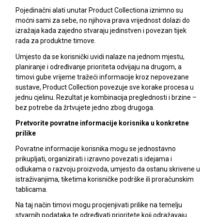
Pojedinačni alati unutar Product Collectiona iznimno su
moćni sami za sebe, no njihova prava vrijednost dolazi do
izražaja kada zajedno stvaraju jedinstven i povezan tijek
rada za produktne timove.
Umjesto da se korisnički uvidi nalaze na jednom mjestu,
planiranje i određivanje prioriteta odvijaju na drugom, a
timovi gube vrijeme tražeći informacije kroz nepovezane
sustave, Product Collection povezuje sve korake procesa u
jednu cjelinu. Rezultat je kombinacija preglednosti i brzine –
bez potrebe da žrtvujete jedno zbog drugoga.
Pretvorite povratne informacije korisnika u konkretne
prilike
Povratne informacije korisnika mogu se jednostavno
prikupljati, organizirati i izravno povezati s idejama i
odlukama o razvoju proizvoda, umjesto da ostanu skrivene u
istraživanjima, tiketima korisničke podrške ili proračunskim
tablicama.
Na taj način timovi mogu procjenjivati prilike na temelju
stvarnih podataka te određivati prioritete koji odražavaju