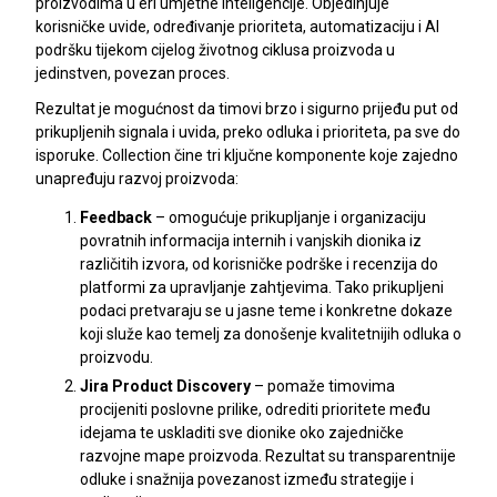
proizvodima u eri umjetne inteligencije. Objedinjuje
korisničke uvide, određivanje prioriteta, automatizaciju i AI
podršku tijekom cijelog životnog ciklusa proizvoda u
jedinstven, povezan proces.
Rezultat je mogućnost da timovi brzo i sigurno prijeđu put od
prikupljenih signala i uvida, preko odluka i prioriteta, pa sve do
isporuke. Collection čine tri ključne komponente koje zajedno
unapređuju razvoj proizvoda:
Feedback
– omogućuje prikupljanje i organizaciju
povratnih informacija internih i vanjskih dionika iz
različitih izvora, od korisničke podrške i recenzija do
platformi za upravljanje zahtjevima. Tako prikupljeni
podaci pretvaraju se u jasne teme i konkretne dokaze
koji služe kao temelj za donošenje kvalitetnijih odluka o
proizvodu.
Jira Product Discovery
– pomaže timovima
procijeniti poslovne prilike, odrediti prioritete među
idejama te uskladiti sve dionike oko zajedničke
razvojne mape proizvoda. Rezultat su transparentnije
odluke i snažnija povezanost između strategije i