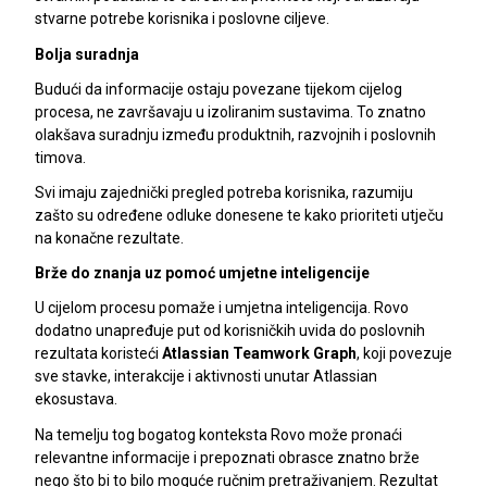
stvarne potrebe korisnika i poslovne ciljeve.
Bolja suradnja
Budući da informacije ostaju povezane tijekom cijelog
procesa, ne završavaju u izoliranim sustavima. To znatno
olakšava suradnju između produktnih, razvojnih i poslovnih
timova.
Svi imaju zajednički pregled potreba korisnika, razumiju
zašto su određene odluke donesene te kako prioriteti utječu
na konačne rezultate.
Brže do znanja uz pomoć umjetne inteligencije
U cijelom procesu pomaže i umjetna inteligencija. Rovo
dodatno unapređuje put od korisničkih uvida do poslovnih
rezultata koristeći
Atlassian Teamwork Graph
, koji povezuje
sve stavke, interakcije i aktivnosti unutar Atlassian
ekosustava.
Na temelju tog bogatog konteksta Rovo može pronaći
relevantne informacije i prepoznati obrasce znatno brže
nego što bi to bilo moguće ručnim pretraživanjem. Rezultat