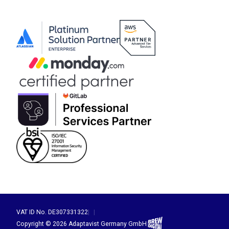
VAT ID No. DE307331322
|
|
Brew Digital
Copyright © 2026 Adaptavist Germany GmbH
|