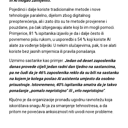
ih AI mogao zamijeniti.
Pojedinci i dalje koriste tradicionalne metode i nove
tehnologije paralelno, dijelom zbog digitalnog
preopterećenja, ali i zato što su te metode provjerene i
pouzdane, pa čak izbjegavaju alate koji bi im mogli pomoći.
Primjerice, 81 % ispitanika izjavilo je da i dalje često ili
povremeno pišu rukom, u usporedbi s 54 % koji koriste AI
alate za vođenje bilješki. U nekim slučajevima, pak, ti se alati
koriste bez jasnih smjernica ili pravila ponašanja.
Uzmimo sastanke kao primjer.
Jedan od deset zaposlenika
danas provede cijeli jedan radni dan tjedno na sastancima,
pa ne čudi da je 46% zaposlenika reklo da su bili na sastanku
na kojem je kolega poslao AI asistenta umjesto da osobno
prisustvuje. Istovremeno, 40% ispitanika smatra da je takvo
ponašanje „pomalo nepristojno“ ili „vrlo nepristojno“
.
Ključno je da organizacije pronađu ugodnu ravnotežu koja
iskorištava snagu AI-ja za smanjenje tehnostresa, a da
pritom ne povećava anksioznost niti uvodi nove probleme.