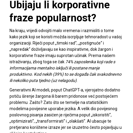
Ubijaju li korporativne
fraze popularnost?
Na kraju, vrijedi odvojiti malo vremena i razmisliti o tome
kako jezik koji se koristi možda iscrpljuje tehnoradost u vašoj
organizaciji. Riječi poput „timski rad“, „postignuće“ i
„napredak“ doživljavaju se kao inspirativne, dok žargon i
korporativne fraze imaju suprotan učinak. Prema našem
istraživanju, zbog toga se čak
74% zaposlenika koji rade s
informacijama mentalno isključi ili postane manje
produktivno. Kod nekih (39%) to se događa čak svakodnevno
ili nekoliko puta tjedno (uz nelagodu)
.
Generativni AI modeli, poput ChatGPT-a, vjerojatno dodatno
potiču širenje žargona ili barem pridonose već postojećem
problemu. Zašto? Zato što se temelje na statističkim
modelima povijesne uporabe jezika. A velik dio povijesnog
poslovnog pisanja zasićen je riječima poput „iskoristiti“,
„optimizirati“, „transformirati“ i „olakšati“. AI ubacuje te
pretjerano korištene izraze jer se izuzetno često pojavljuju u