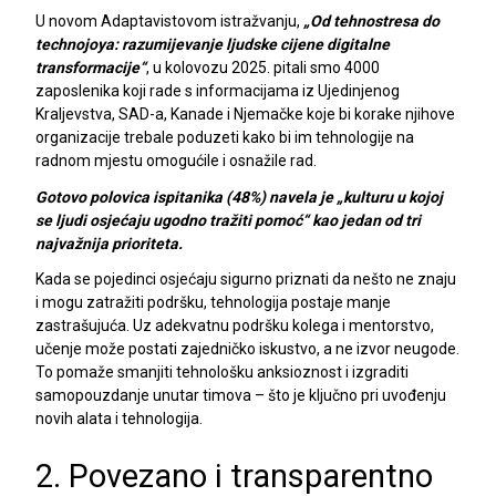
U novom Adaptavistovom istražvanju,
„Od tehnostresa do
technojoya: razumijevanje ljudske cijene digitalne
transformacije“
, u kolovozu 2025. pitali smo 4000
zaposlenika koji rade s informacijama iz Ujedinjenog
Kraljevstva, SAD-a, Kanade i Njemačke koje bi korake njihove
organizacije trebale poduzeti kako bi im tehnologije na
radnom mjestu omogućile i osnažile rad.
Gotovo polovica ispitanika (48%) navela je „kulturu u kojoj
se ljudi osjećaju ugodno tražiti pomoć“ kao jedan od tri
najvažnija prioriteta.
Kada se pojedinci osjećaju sigurno priznati da nešto ne znaju
i mogu zatražiti podršku, tehnologija postaje manje
zastrašujuća. Uz adekvatnu podršku kolega i mentorstvo,
učenje može postati zajedničko iskustvo, a ne izvor neugode.
To pomaže smanjiti tehnološku anksioznost i izgraditi
samopouzdanje unutar timova – što je ključno pri uvođenju
novih alata i tehnologija.
2. Povezano i transparentno