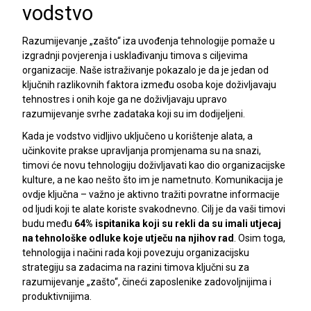
vodstvo
Razumijevanje „zašto“ iza uvođenja tehnologije pomaže u
izgradnji povjerenja i usklađivanju timova s ciljevima
organizacije. Naše istraživanje pokazalo je da je jedan od
ključnih razlikovnih faktora između osoba koje doživljavaju
tehnostres i onih koje ga ne doživljavaju upravo
razumijevanje svrhe zadataka koji su im dodijeljeni.
Kada je vodstvo vidljivo uključeno u korištenje alata, a
učinkovite prakse upravljanja promjenama su na snazi,
timovi će novu tehnologiju doživljavati kao dio organizacijske
kulture, a ne kao nešto što im je nametnuto. Komunikacija je
ovdje ključna – važno je aktivno tražiti povratne informacije
od ljudi koji te alate koriste svakodnevno. Cilj je da vaši timovi
budu među
64% ispitanika koji su rekli da su imali utjecaj
na tehnološke odluke koje utječu na njihov rad
. Osim toga,
tehnologija i načini rada koji povezuju organizacijsku
strategiju sa zadacima na razini timova ključni su za
razumijevanje „zašto“, čineći zaposlenike zadovoljnijima i
produktivnijima.