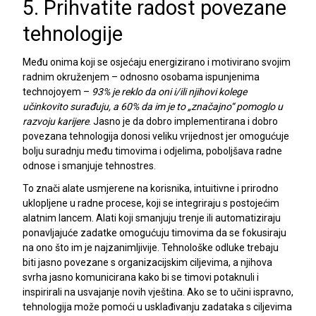
5. Prihvatite radost povezane
tehnologije
Među onima koji se osjećaju energizirano i motivirano svojim
radnim okruženjem – odnosno osobama ispunjenima
technojoyem –
93% je reklo da oni i/ili njihovi kolege
učinkovito surađuju, a 60% da im je to „značajno“ pomoglo u
razvoju karijere
. Jasno je da dobro implementirana i dobro
povezana tehnologija donosi veliku vrijednost jer omogućuje
bolju suradnju među timovima i odjelima, poboljšava radne
odnose i smanjuje tehnostres.
To znači alate usmjerene na korisnika, intuitivne i prirodno
uklopljene u radne procese, koji se integriraju s postojećim
alatnim lancem. Alati koji smanjuju trenje ili automatiziraju
ponavljajuće zadatke omogućuju timovima da se fokusiraju
na ono što im je najzanimljivije. Tehnološke odluke trebaju
biti jasno povezane s organizacijskim ciljevima, a njihova
svrha jasno komunicirana kako bi se timovi potaknuli i
inspirirali na usvajanje novih vještina. Ako se to učini ispravno,
tehnologija može pomoći u usklađivanju zadataka s ciljevima