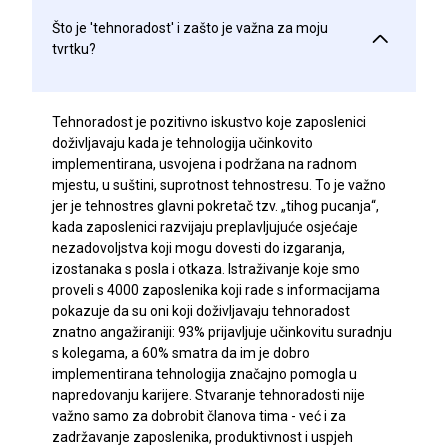
Što je 'tehnoradost' i zašto je važna za moju
tvrtku?
Tehnoradost je pozitivno iskustvo koje zaposlenici
doživljavaju kada je tehnologija učinkovito
implementirana, usvojena i podržana na radnom
mjestu, u suštini, suprotnost tehnostresu. To je važno
jer je tehnostres glavni pokretač tzv. „tihog pucanja“,
kada zaposlenici razvijaju preplavljujuće osjećaje
nezadovoljstva koji mogu dovesti do izgaranja,
izostanaka s posla i otkaza. Istraživanje koje smo
proveli s 4000 zaposlenika koji rade s informacijama
pokazuje da su oni koji doživljavaju tehnoradost
znatno angažiraniji: 93% prijavljuje učinkovitu suradnju
s kolegama, a 60% smatra da im je dobro
implementirana tehnologija značajno pomogla u
napredovanju karijere. Stvaranje tehnoradosti nije
važno samo za dobrobit članova tima - već i za
zadržavanje zaposlenika, produktivnost i uspjeh