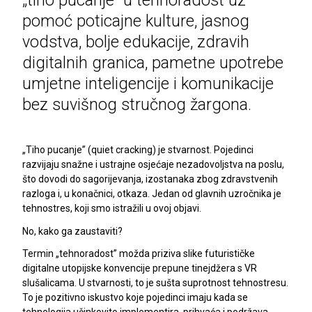
„tiho pucanje” u tehnoradost uz
pomoć poticajne kulture, jasnog
vodstva, bolje edukacije, zdravih
digitalnih granica, pametne upotrebe
umjetne inteligencije i komunikacije
bez suvišnog stručnog žargona.
„Tiho pucanje” (quiet cracking) je stvarnost. Pojedinci
razvijaju snažne i ustrajne osjećaje nezadovoljstva na poslu,
što dovodi do sagorijevanja, izostanaka zbog zdravstvenih
razloga i, u konačnici, otkaza. Jedan od glavnih uzročnika je
tehnostres, koji smo istražili u ovoj objavi.
No, kako ga zaustaviti?
Termin „tehnoradost” možda priziva slike futurističke
digitalne utopijske konvencije prepune tinejdžera s VR
slušalicama. U stvarnosti, to je sušta suprotnost tehnostresu.
To je pozitivno iskustvo koje pojedinci imaju kada se
tehnologija učinkovito implementira, prihvaća i podržava.