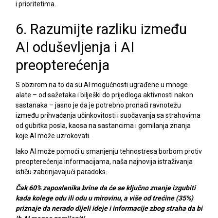
i prioritetima.
6.
Razumijte razliku između
AI oduševljenja i AI
preopterećenja
S obzirom na to da su AI mogućnosti ugrađene u mnoge
alate – od sažetaka i bilješki do prijedloga aktivnosti nakon
sastanaka – jasno je da je potrebno pronaći ravnotežu
između prihvaćanja učinkovitosti i suočavanja sa strahovima
od gubitka posla, kaosa na sastancima i gomilanja znanja
koje AI može uzrokovati.
Iako AI može pomoći u smanjenju tehnostresa borbom protiv
preopterećenja informacijama, naša najnovija istraživanja
ističu zabrinjavajući paradoks.
Čak 60% zaposlenika brine da će se ključno znanje izgubiti
kada kolege odu ili odu u mirovinu, a više od trećine (35%)
priznaje da nerado dijeli ideje i informacije zbog straha da bi