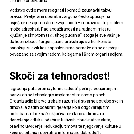
sličnim kontekstima.
Vodstvo ovdje mora reagirati i pomoći zaustaviti takvu
praksu. Pretjerana uporaba žargona često upućuje na
osjećaje nesigurnosti i neizvjesnosti – i upravo se tu problem
može adresirati. Pad angažiranosti na radnom mjestu
ključan je simptom tzv. „tihog pucanja“, stoga je sve važnije
da lideri izbace žargon, jasno artikuliraju svrhu i koriste
osnažujući jezik koji zaposlenicima pomaže da se osjećaju
povezano sa svojim radom, kolegama i širom organizacijom.
Skoči za tehnoradost!
Izgradnja puta prema „tehnoradosti“ počinje odupiranjem
porivu da se tehnologija implementira sama po sebi.
Organizacije bi prvo trebale razumjeti stvarne potrebe svojih
timova, a zatim odabrati rješenja koja odgovaraju tim
potrebama. To znači uključivanje članova timova u
donošenje odluka, odabir intuitivnih cloud-native alata,
pravilno uvođenje i edukaciju timova te njegovanje kulture u
kojoj su pitanja i povratne informacije dobrodošle.