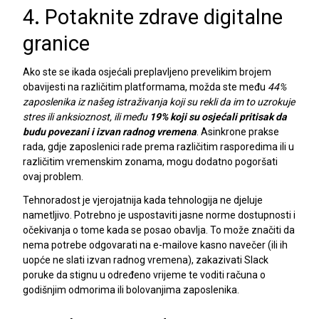
4
.
Potaknite zdrave digitalne
granice
Ako ste se ikada osjećali preplavljeno prevelikim brojem
obavijesti na različitim platformama, možda ste među
44%
zaposlenika iz našeg istraživanja koji su rekli da im to uzrokuje
stres ili anksioznost, ili među
19% koji su osjećali pritisak da
budu povezani i izvan radnog vremena
. Asinkrone prakse
rada, gdje zaposlenici rade prema različitim rasporedima ili u
različitim vremenskim zonama, mogu dodatno pogoršati
ovaj problem.
Tehnoradost je vjerojatnija kada tehnologija ne djeluje
nametljivo. Potrebno je uspostaviti jasne norme dostupnosti i
očekivanja o tome kada se posao obavlja. To može značiti da
nema potrebe odgovarati na e-mailove kasno navečer (ili ih
uopće ne slati izvan radnog vremena), zakazivati Slack
poruke da stignu u određeno vrijeme te voditi računa o
godišnjim odmorima ili bolovanjima zaposlenika.