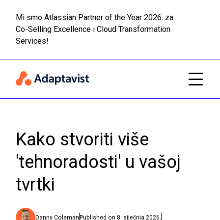
Mi smo Atlassian Partner of the Year 2026. za
Co-Selling Excellence i Cloud Transformation
Pročitaj
Prijeđi na glavni sadržaj
Services!
Kako stvoriti više
'tehnoradosti' u vašoj
tvrtki
Danny Coleman
Published on
8. siječnja 2026.