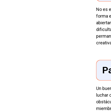
No es e
forma e
abierta
dificul
permane
creativ
Pa
Un buen
luchar 
obstácu
miembro