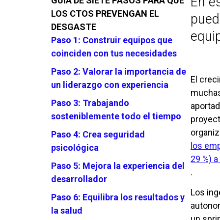
En e
GUÍA DE SIETE PASOS PARA QUE
LOS CTOS PREVENGAN EL
puede
DESGASTE
equip
Paso 1: Construir equipos que
coinciden con tus necesidades
Paso 2: Valorar la importancia de
El crec
un liderazgo con experiencia
muchas 
Paso 3: Trabajando
aportad
sosteniblemente todo el tiempo
proyect
organiz
Paso 4: Crea seguridad
los emp
psicológica
29 %) a
Paso 5: Mejora la experiencia del
.
desarrollador
Los ing
Paso 6: Equilibra los resultados y
autonom
la salud
un spri