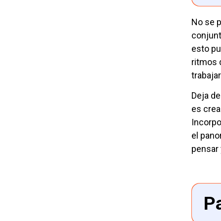
No se p
conjunt
esto pu
ritmos 
trabaja
Deja de
es crea
Incorpo
el pano
pensar
Pa