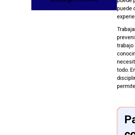
puede p
puede o
experie
Trabaja
preveni
trabajo
conocim
necesit
todo. E
discipl
permite
Pa
c