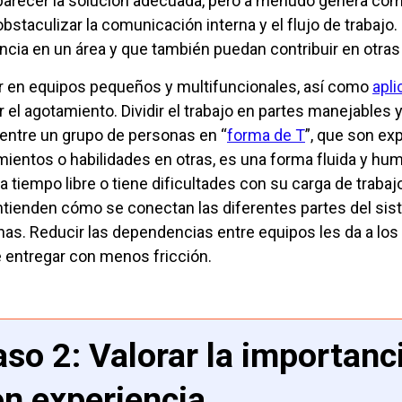
arecer la solución adecuada, pero a menudo genera comp
bstaculizar la comunicación interna y el flujo de trabajo
ncia en un área y que también puedan contribuir en otra
r en equipos pequeños y multifuncionales, así como
apli
r el agotamiento. Dividir el trabajo en partes manejables 
 entre un grupo de personas en “
forma de T
”, que son ex
ientos o habilidades en otras, es una forma fluida y hum
a tiempo libre o tiene dificultades con su carga de traba
ntienden cómo se conectan las diferentes partes del s
inas. Reducir las dependencias entre equipos les da a l
 entregar con menos fricción.
so 2: Valorar la importanc
on experiencia