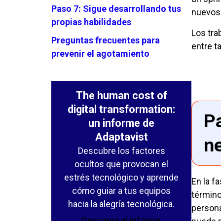
Paso 7: Sigue desarrollando tus
nuevos 
propias habilidades
Los tra
Preguntas frecuentes para
entre t
prevenir el agotamiento
The human cost of
digital transformation:
Pa
un informe de
Adaptavist
n
Descubre los factores
ocultos que provocan el
estrés tecnológico y aprende
En la f
cómo guiar a tus equipos
término
hacia la alegría tecnológica.
persona
Descarga el informe