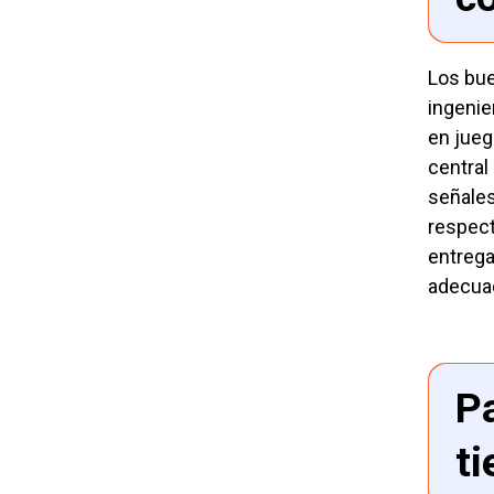
Los bue
ingenie
en jueg
central
señales
respect
entrega
adecuad
P
t