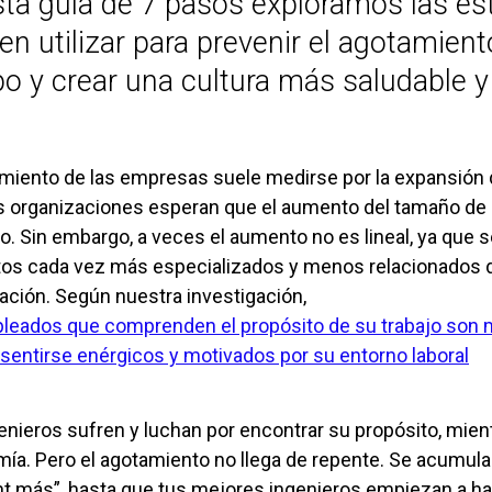
sta guía de 7 pasos exploramos las es
n utilizar para prevenir el agotamiento
o y crear una cultura más saludable y
imiento de las empresas suele medirse por la expansión d
organizaciones esperan que el aumento del tamaño de s
o. Sin embargo, a veces el aumento no es lineal, ya que 
os cada vez más especializados y menos relacionados di
ación. Según nuestra investigación,
leados que comprenden el propósito de su trabajo son m
 sentirse enérgicos y motivados por su entorno laboral
enieros sufren y luchan por encontrar su propósito, mient
ía. Pero el agotamiento no llega de repente. Se acumula
nt más”, hasta que tus mejores ingenieros empiezan a ha