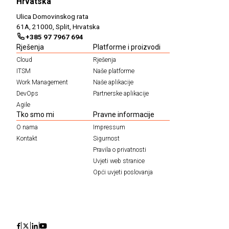
Hrvatska
Ulica Domovinskog rata
61A, 21000, Split, Hrvatska
+385 97 7967 694
Rješenja
Platforme i proizvodi
Cloud
Rješenja
ITSM
Naše platforme
Work Management
Naše aplikacije
DevOps
Partnerske aplikacije
Agile
Tko smo mi
Pravne informacije
O nama
Impressum
Kontakt
Sigurnost
Pravila o privatnosti
Uvjeti web stranice
Opći uvjeti poslovanja
Icon
Icon
Icon
Icon