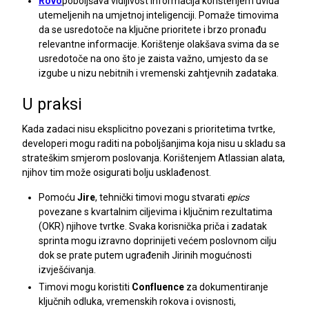
Rovo
poboljšava vidljivost informacija korištenjem uvida
utemeljenih na umjetnoj inteligenciji. Pomaže timovima
da se usredotoče na ključne prioritete i brzo pronađu
relevantne informacije. Korištenje olakšava svima da se
usredotoče na ono što je zaista važno, umjesto da se
izgube u nizu nebitnih i vremenski zahtjevnih zadataka.
U praksi
Kada zadaci nisu eksplicitno povezani s prioritetima tvrtke,
developeri mogu raditi na poboljšanjima koja nisu u skladu sa
strateškim smjerom poslovanja. Korištenjem Atlassian alata,
njihov tim može osigurati bolju usklađenost.
Pomoću
Jire
, tehnički timovi mogu stvarati
epics
povezane s kvartalnim ciljevima i ključnim rezultatima
(OKR) njihove tvrtke. Svaka korisnička priča i zadatak
sprinta mogu izravno doprinijeti većem poslovnom cilju
dok se prate putem ugrađenih Jirinih mogućnosti
izvješćivanja.
Timovi mogu koristiti
Confluence
za dokumentiranje
ključnih odluka, vremenskih rokova i ovisnosti,