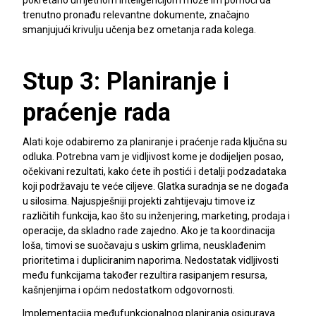
pokretano umjetnom inteligencijom može im pomoći da
trenutno pronađu relevantne dokumente, značajno
smanjujući krivulju učenja bez ometanja rada kolega.
Stup 3: Planiranje i
praćenje rada
Alati koje odabiremo za planiranje i praćenje rada ključna su
odluka. Potrebna vam je vidljivost kome je dodijeljen posao,
očekivani rezultati, kako ćete ih postići i detalji podzadataka
koji podržavaju te veće ciljeve. Glatka suradnja se ne događa
u silosima. Najuspješniji projekti zahtijevaju timove iz
različitih funkcija, kao što su inženjering, marketing, prodaja i
operacije, da skladno rade zajedno. Ako je ta koordinacija
loša, timovi se suočavaju s uskim grlima, neusklađenim
prioritetima i dupliciranim naporima. Nedostatak vidljivosti
među funkcijama također rezultira rasipanjem resursa,
kašnjenjima i općim nedostatkom odgovornosti.
Implementacija međufunkcionalnog planiranja osigurava