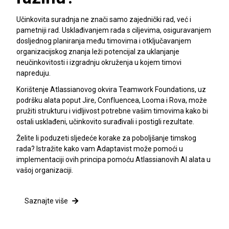
Učinkovita suradnja ne znači samo zajednički rad, već i
pametniji rad. Usklađivanjem rada s ciljevima, osiguravanjem
dosljednog planiranja među timovima i otključavanjem
organizacijskog znanja leži potencijal za uklanjanje
neučinkovitosti i izgradnju okruženja u kojem timovi
napreduju.
Korištenje Atlassianovog okvira Teamwork Foundations, uz
podršku alata poput Jire, Confluencea, Looma i Rova, može
pružiti strukturu i vidljivost potrebne vašim timovima kako bi
ostali usklađeni, učinkovito surađivali i postigli rezultate.
Želite li poduzeti sljedeće korake za poboljšanje timskog
rada? Istražite kako vam Adaptavist može pomoći u
implementaciji ovih principa pomoću Atlassianovih AI alata u
vašoj organizaciji.
Saznajte više