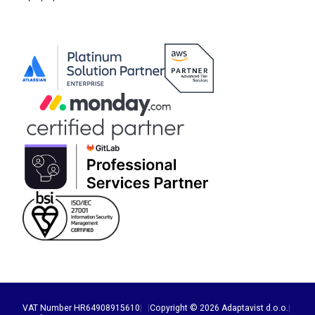
VAT Number HR64908915610
|
|
Copyright © 2026 Adaptavist d.o.o.
|