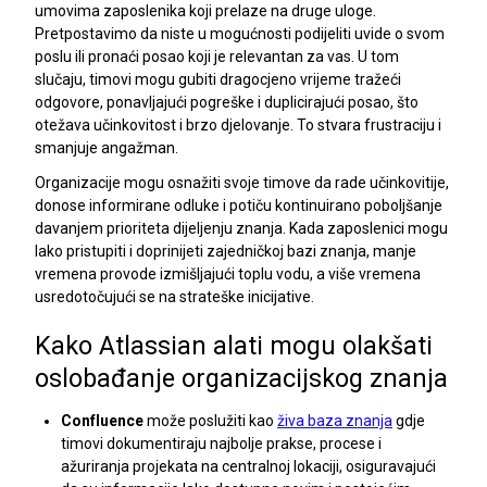
umovima zaposlenika koji prelaze na druge uloge.
Pretpostavimo da niste u mogućnosti podijeliti uvide o svom
poslu ili pronaći posao koji je relevantan za vas. U tom
slučaju, timovi mogu gubiti dragocjeno vrijeme tražeći
odgovore, ponavljajući pogreške i duplicirajući posao, što
otežava učinkovitost i brzo djelovanje. To stvara frustraciju i
smanjuje angažman.
Organizacije mogu osnažiti svoje timove da rade učinkovitije,
donose informirane odluke i potiču kontinuirano poboljšanje
davanjem prioriteta dijeljenju znanja. Kada zaposlenici mogu
lako pristupiti i doprinijeti zajedničkoj bazi znanja, manje
vremena provode izmišljajući toplu vodu, a više vremena
usredotočujući se na strateške inicijative.
Kako Atlassian alati mogu olakšati
oslobađanje organizacijskog znanja
Confluence
može poslužiti kao
živa baza znanja
gdje
timovi dokumentiraju najbolje prakse, procese i
ažuriranja projekata na centralnoj lokaciji, osiguravajući