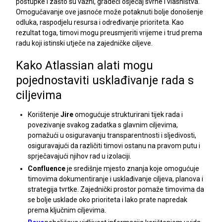
postupke i zašto su važni, gradeći osjećaj svrhe i vlasništva.
Omogućavanje ove jasnoće može potaknuti bolje donošenje
odluka, raspodjelu resursa i određivanje prioriteta. Kao
rezultat toga, timovi mogu preusmjeriti vrijeme i trud prema
radu koji istinski utječe na zajedničke ciljeve.
Kako Atlassian alati mogu
pojednostaviti usklađivanje rada s
ciljevima
Korištenje
Jire
omogućuje strukturirani tijek rada i
povezivanje svakog zadatka s glavnim ciljevima,
pomažući u osiguravanju transparentnosti i sljedivosti,
osiguravajući da različiti timovi ostanu na pravom putu i
sprječavajući njihov rad u izolaciji.
Confluence
je središnje mjesto znanja koje omogućuje
timovima dokumentiranje i usklađivanje ciljeva, planova i
strategija tvrtke. Zajednički prostor pomaže timovima da
se bolje usklade oko prioriteta i lako prate napredak
prema ključnim ciljevima.