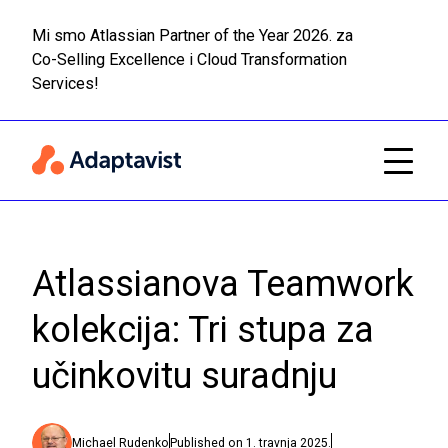
Mi smo Atlassian Partner of the Year 2026. za
Co-Selling Excellence i Cloud Transformation
Pročitaj
Prijeđi na glavni sadržaj
Services!
Atlassianova Teamwork
kolekcija: Tri stupa za
učinkovitu suradnju
Michael Rudenko
Published on
1. travnja 2025.