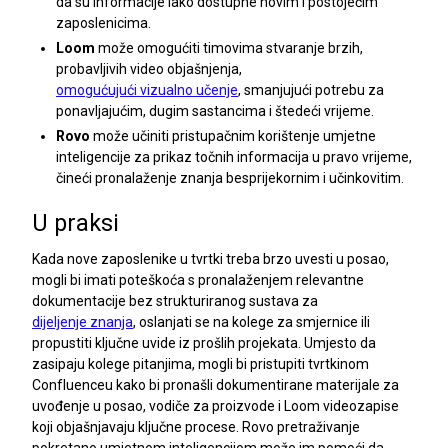
da su informacije lako dostupne novim i postojećim
zaposlenicima.
Loom
može omogućiti timovima stvaranje brzih,
probavljivih video objašnjenja,
omogućujući vizualno učenje
, smanjujući potrebu za
ponavljajućim, dugim sastancima i štedeći vrijeme.
Rovo
može učiniti pristupačnim korištenje umjetne
inteligencije za prikaz točnih informacija u pravo vrijeme,
čineći pronalaženje znanja besprijekornim i učinkovitim.
U praksi
Kada nove zaposlenike u tvrtki treba brzo uvesti u posao,
mogli bi imati poteškoća s pronalaženjem relevantne
dokumentacije bez strukturiranog sustava za
dijeljenje znanja
, oslanjati se na kolege za smjernice ili
propustiti ključne uvide iz prošlih projekata. Umjesto da
zasipaju kolege pitanjima, mogli bi pristupiti tvrtkinom
Confluenceu kako bi pronašli dokumentirane materijale za
uvođenje u posao, vodiče za proizvode i Loom videozapise
koji objašnjavaju ključne procese. Rovo pretraživanje