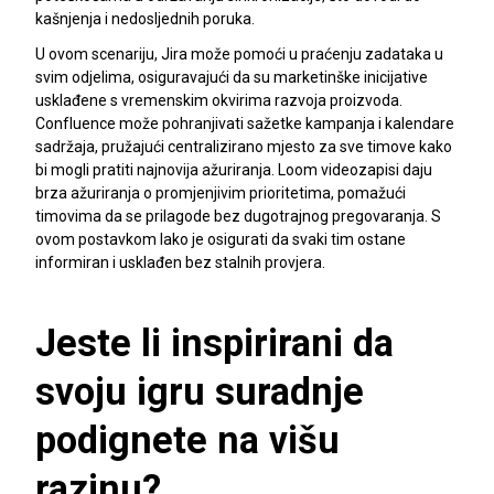
kašnjenja i nedosljednih poruka.
U ovom scenariju, Jira može pomoći u praćenju zadataka u
svim odjelima, osiguravajući da su marketinške inicijative
usklađene s vremenskim okvirima razvoja proizvoda.
Confluence može pohranjivati ​​sažetke kampanja i kalendare
sadržaja, pružajući centralizirano mjesto za sve timove kako
bi mogli pratiti najnovija ažuriranja. Loom videozapisi daju
brza ažuriranja o promjenjivim prioritetima, pomažući
timovima da se prilagode bez dugotrajnog pregovaranja. S
ovom postavkom lako je osigurati da svaki tim ostane
informiran i usklađen bez stalnih provjera.
Jeste li inspirirani da
svoju igru ​​suradnje
podignete na višu
razinu?