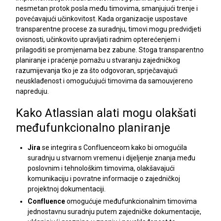
nesmetan protok posla među timovima, smanjujući trenje i
povećavajući učinkovitost. Kada organizacije uspostave
transparentne procese za suradnju, timovi mogu predvidjeti
ovisnosti, učinkovito upravljati radnim opterećenjem i
prilagoditi se promjenama bez zabune. Stoga transparentno
planiranje i praćenje pomažu u stvaranju zajedničkog
razumijevanja tko je za što odgovoran, sprječavajući
neusklađenost i omogućujući timovima da samouvjereno
napreduju.
Kako Atlassian alati mogu olakšati
međufunkcionalno planiranje
Jira
se integrira s Confluenceom kako bi omogućila
suradnju u stvarnom vremenu i dijeljenje znanja među
poslovnim i tehnološkim timovima, olakšavajući
komunikaciju i povratne informacije o zajedničkoj
projektnoj dokumentaciji.
Confluence
omogućuje međufunkcionalnim timovima
jednostavnu suradnju putem zajedničke dokumentacije,