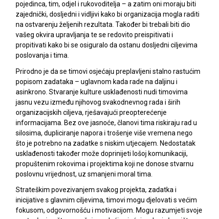
pojedinca, tim, odjel i rukovoditelja – a zatim oni moraju biti
zajednički, dosljedni i vidljivi kako bi organizacija mogla raditi
na ostvarenju željenih rezultata. Također bi trebali biti dio
vašeg okvira upravljanja te se redovito preispitivati ​​i
propitivati ​​kako bi se osiguralo da ostanu dosljedni ciljevima
poslovanja i tima.
Prirodno je da se timovi osjećaju preplavljeni stalno rastućim
popisom zadataka – uglavnom kada rade na daljinu i
asinkrono. Stvaranje kulture usklađenosti nudi timovima
jasnu vezu između njihovog svakodnevnog rada i širih
organizacijskih ciljeva, rješavajući preopterećenje
informacijama. Bez ove jasnoće, članovi tima riskiraju rad u
silosima, dupliciranje napora i trošenje više vremena nego
što je potrebno na zadatke s niskim utjecajem. Nedostatak
usklađenosti također može doprinijeti lošoj komunikaciji,
propuštenim rokovima i projektima koji ne donose stvarnu
poslovnu vrijednost, uz smanjeni moral tima.
Strateškim povezivanjem svakog projekta, zadatka i
inicijative s glavnim ciljevima, timovi mogu djelovati s većim
fokusom, odgovornošću i motivacijom. Mogu razumjeti svoje