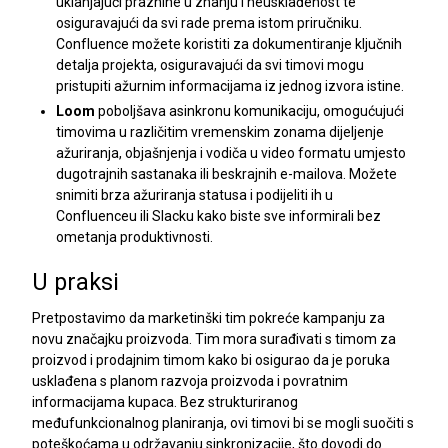
uklanjajući praznine u znanju i neusklađenost te
osiguravajući da svi rade prema istom priručniku.
Confluence možete koristiti za dokumentiranje ključnih
detalja projekta, osiguravajući da svi timovi mogu
pristupiti ažurnim informacijama iz jednog izvora istine.
Loom
poboljšava asinkronu komunikaciju, omogućujući
timovima u različitim vremenskim zonama dijeljenje
ažuriranja, objašnjenja i vodiča u video formatu umjesto
dugotrajnih sastanaka ili beskrajnih e-mailova. Možete
snimiti brza ažuriranja statusa i podijeliti ih u
Confluenceu ili Slacku kako biste sve informirali bez
ometanja produktivnosti.
U praksi
Pretpostavimo da marketinški tim pokreće kampanju za
novu značajku proizvoda. Tim mora surađivati ​​s timom za
proizvod i prodajnim timom kako bi osigurao da je poruka
usklađena s planom razvoja proizvoda i povratnim
informacijama kupaca. Bez strukturiranog
međufunkcionalnog planiranja, ovi timovi bi se mogli suočiti s
poteškoćama u održavanju sinkronizacije, što dovodi do