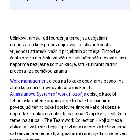
Učinkovit timski rad i suradnja temelj su uspješnih
organizacija koje prepoznaju svoje poslovne koristi i
vrijednost strateški važnih projektnih portfelja. Timovi se
često bore s neučinkovitošću, neusklađenošću i dvostrukim
naporima bez jasne komunikacije, strukturiranih radnih
procesa i zajedničkog znanja.
Work management
gleda na to kako obavljamo posao i na
alate koje naši timovi svakodnevno koriste.
Atlassianova System of work filozofija
opisuje kako bi
tehnološki vođene organizacije trebale funkcionirati,
povezujući tehnološke i poslovne timove kako bi ubrzale
napredak i maksimizirale utjecaj tima. Ovaj okvir predlaže tri
temeljna stupa – The Teamwork Collection – koji bi trebali
oblikovati vašu strategiju upravljanja radom za brže vrijeme
ostvarivanja vrijednosti, angažiranije i sretnije timove te veći
povrat ulaganja.