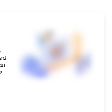
é
stá
tus
s