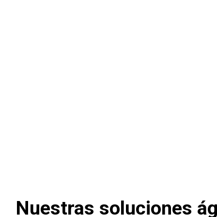
Impulsa el nivel de interacción entre los
equipos para agilizar la entrega de
productos de alta calidad.
Nuestras soluciones ág