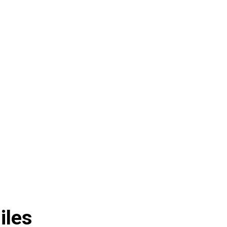
Responde con mayor rapidez a las
fluctuaciones del mercado para evitar el
despilfarro y mantener una posición
competitiva.
iles