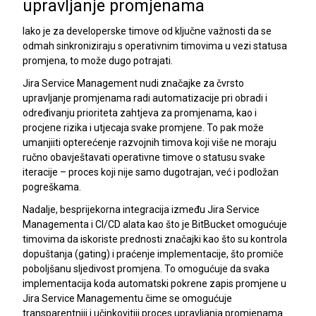
upravljanje promjenama
Iako je za developerske timove od ključne važnosti da se
odmah sinkroniziraju s operativnim timovima u vezi statusa
promjena, to može dugo potrajati.
Jira Service Management nudi značajke za čvrsto
upravljanje promjenama radi automatizacije pri obradi i
određivanju prioriteta zahtjeva za promjenama, kao i
procjene rizika i utjecaja svake promjene. To pak može
umanjiiti opterećenje razvojnih timova koji više ne moraju
ručno obavještavati operativne timove o statusu svake
iteracije – proces koji nije samo dugotrajan, već i podložan
pogreškama.
Nadalje, besprijekorna integracija između Jira Service
Managementa i CI/CD alata kao što je BitBucket omogućuje
timovima da iskoriste prednosti značajki kao što su kontrola
dopuštanja (gating) i praćenje implementacije, što promiče
poboljšanu sljedivost promjena. To omogućuje da svaka
implementacija koda automatski pokrene zapis promjene u
Jira Service Managementu čime se omogućuje
transparentniji i učinkovitiji proces upravljanja promjenama.