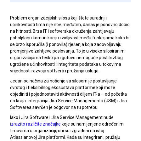
Problem organizacijskih silosa koji štete suradnji i
učinkovitosti tima nije nov, međutim, danas je ponovno dobio
na hitnosti. Brza IT i softverska okruženja zahtijevaju
poboljšanu komunikaciju i vidljivost među funkcijama kako bi
se brzo isporučila (i ponovila) rješenja koja zadovoljavaju
promjenjive zahtjeve poslovanja. To je u visoko silosiranim
organizacijama teško pa i gotovo nemoguće postići zbog
ugrožene učinkovitosti i integriteta podataka u tokovima
vrijednosti razvoja softvera i pružanja usluga.
Jedan od načina za nošenje sa silosom je postavljanje
čvrstog i fleksibilnog ekosustava platforme koji može
objediniti i pojednostaviti aktivnosti diljem IT-a – od početka
do kraja. Integracija Jira Service Managementa (JSM) i Jira
Softwarea savršen je odgovor na tu potrebu.
Iako i Jira Software i Jira Service Management nude
izrazito različite značajke
koje su namijenjene određenim
timovima u organizaciji, oni su izgrađeni na istoj
Atlassianovoj Jira platformi. Kada su integrirani, pružaju