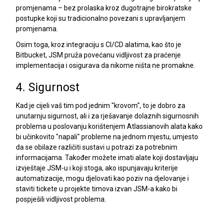
promjenama – bez prolaska kroz dugotrajne birokratske
postupke koji su tradicionalno povezani s upravljanjem
promjenama.
Osim toga, kroz integraciju s CI/CD alatima, kao što je
Bitbucket, JSM pruža povećanu vidljivost za praćenje
implementacija i osigurava da nikome ništa ne promakne.
4. Sigurnost
Kad je cijeli vaš tim pod jednim "krovom", to je dobro za
unutarnju sigurnost, ali i za rješavanje dolaznih sigurnosnih
problema u poslovanju korištenjem Atlassianovih alata kako
bi učinkovito "napali" probleme na jednom mjestu, umjesto
da se obilaze različiti sustavi u potrazi za potrebnim
informacijama. Također možete imati alate koji dostavljaju
izvještaje JSM-u i koji stoga, ako ispunjavaju kriterije
automatizacije, mogu djelovati kao poziv na djelovanje i
staviti tickete u projekte timova izvan JSM-a kako bi
pospješili vidljivost problema.