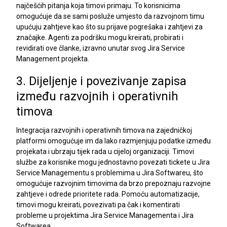
najčešćih pitanja koja timovi primaju. To korisnicima
omogućuje da se sami posluže umjesto da razvojnom timu
upućuju zahtjeve kao što su prijave pogrešaka i zahtjevi za
značajke. Agenti za podršku mogu kreirati, probirati i
revidirati ove članke, izravno unutar svog Jira Service
Management projekta.
3. Dijeljenje i povezivanje zapisa
između razvojnih i operativnih
timova
Integracija razvojnih i operativnih timova na zajedničkoj
platformi omogućuje im da lako razmjenjuju podatke između
projekata i ubrzaju tijek rada u cijeloj organizaciji. Timovi
službe za korisnike mogu jednostavno povezati tickete u Jira
Service Managementu s problemima u Jira Softwareu, što
omogućuje razvojnim timovima da brzo prepoznaju razvojne
zahtjeve i odrede prioritete rada. Pomoću automatizacije,
timovi mogu kreirati, povezivati pa čak i komentirati
probleme u projektima Jira Service Managementa i Jira
Softwarea.