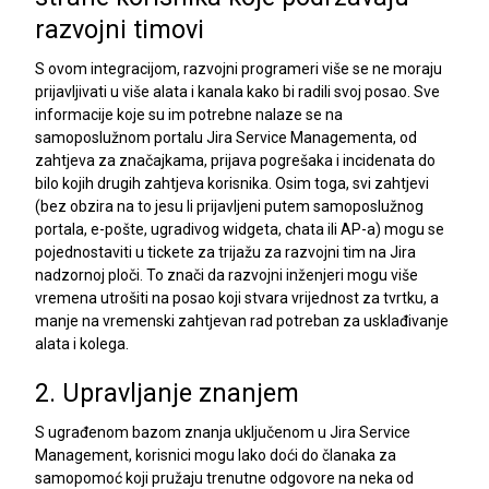
razvojni timovi
S ovom integracijom, razvojni programeri više se ne moraju
prijavljivati u više alata i kanala kako bi radili svoj posao. Sve
informacije koje su im potrebne nalaze se na
samoposlužnom portalu Jira Service Managementa, od
zahtjeva za značajkama, prijava pogrešaka i incidenata do
bilo kojih drugih zahtjeva korisnika. Osim toga, svi zahtjevi
(bez obzira na to jesu li prijavljeni putem samoposlužnog
portala, e-pošte, ugradivog widgeta, chata ili AP-a) mogu se
pojednostaviti u tickete za trijažu za razvojni tim na Jira
nadzornoj ploči. To znači da razvojni inženjeri mogu više
vremena utrošiti na posao koji stvara vrijednost za tvrtku, a
manje na vremenski zahtjevan rad potreban za usklađivanje
alata i kolega.
2. Upravljanje znanjem
S ugrađenom bazom znanja uključenom u Jira Service
Management, korisnici mogu lako doći do članaka za
samopomoć koji pružaju trenutne odgovore na neka od