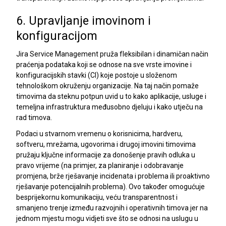
6. Upravljanje imovinom i
konfiguracijom
Jira Service Management pruža fleksibilan i dinamičan način
praćenja podataka koji se odnose na sve vrste imovine i
konfiguracijskih stavki (CI) koje postoje u složenom
tehnološkom okruženju organizacije. Na taj način pomaže
timovima da steknu potpun uvid u to kako aplikacije, usluge i
temeljna infrastruktura međusobno djeluju i kako utječu na
rad timova.
Podaci u stvarnom vremenu o korisnicima, hardveru,
softveru, mrežama, ugovorima i drugoj imovini timovima
pružaju ključne informacije za donošenje pravih odluka u
pravo vrijeme (na primjer, za planiranje i odobravanje
promjena, brže rješavanje incidenata i problema ili proaktivno
rješavanje potencijalnih problema). Ovo također omogućuje
besprijekornu komunikaciju, veću transparentnost i
smanjeno trenje između razvojnih i operativnih timova jer na
jednom mjestu mogu vidjeti sve što se odnosi na uslugu u