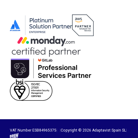
VAT Number ESB84965375
|
|
Copyright © 2026 Adaptavist Spain SL
|
Brew Digital