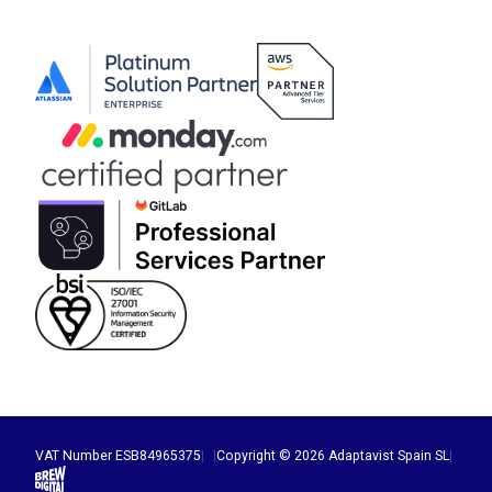
VAT Number ESB84965375
|
|
Copyright © 2026 Adaptavist Spain SL
|
Brew Digital