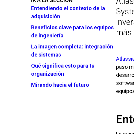
Atlas
IR A LA SECCIÓN
Entendiendo el contexto de la
Syste
adquisición
inver
Beneficios clave para los equipos
más v
de ingeniería
La imagen completa: integración
de sistemas
Atlassi
Qué significa esto para tu
paso má
organización
desarro
softwar
Mirando hacia el futuro
equipos
Ent
La mayo