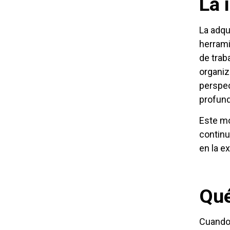
La 
La adqu
herrami
de trab
organiz
perspec
profund
Este mo
continu
en la e
Qué
Cuando 