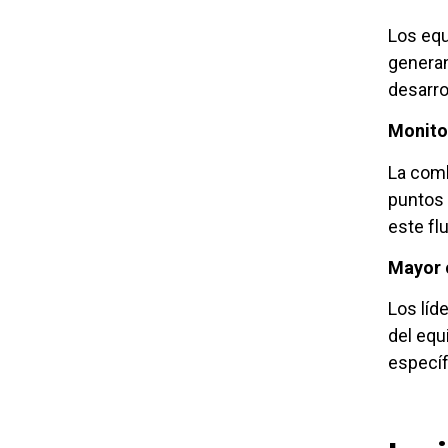
Los equ
generan
desarro
Monitor
La comb
puntos 
este flu
Mayor 
Los líd
del equ
específ