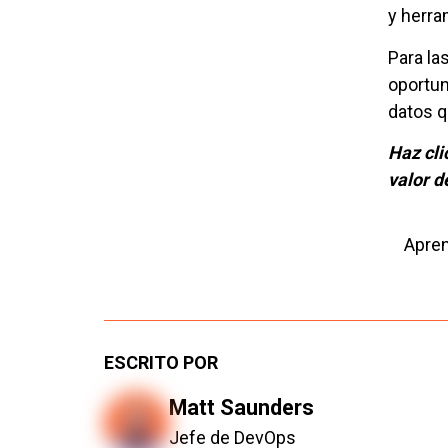
y herra
Para la
oportun
datos q
Haz cli
valor d
Apre
ESCRITO POR
Matt Saunders
Jefe de DevOps