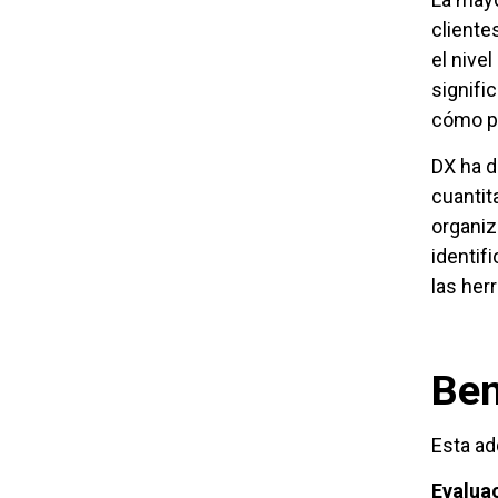
cliente
el nive
signifi
cómo p
DX ha d
cuantit
organiz
identif
las her
Ben
Esta ad
Evaluac