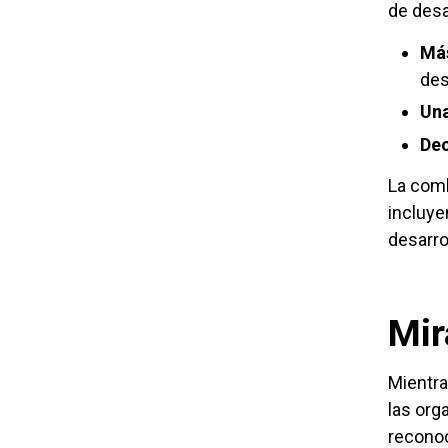
de desa
Más
des
Una
Dec
La comb
incluye
desarro
Mir
Mientra
las org
reconoc