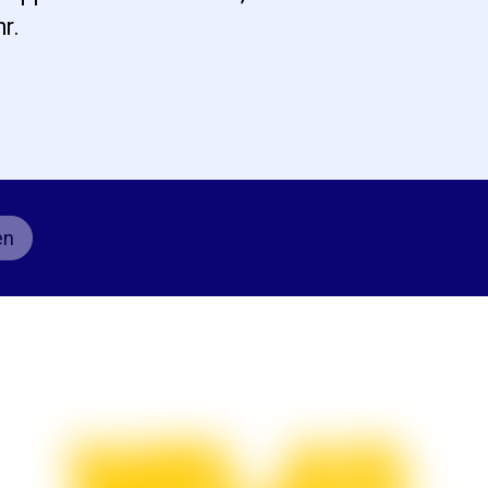
r.
en