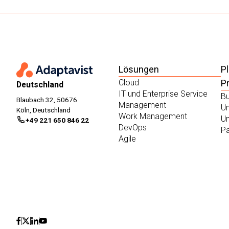
Lösungen
P
Cloud
P
Deutschland
IT und Enterprise Service
Bu
Blaubach 32, 50676
Management
Un
Köln, Deutschland
Work Management
U
+49 221 650 846 22
DevOps
Pa
Agile
Icon
Icon
Icon
Icon