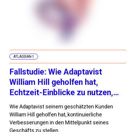
ATLASSIAN-1
Fallstudie: Wie Adaptavist
William Hill geholfen hat,
Echtzeit-Einblicke zu nutzen,
um eine Kultur der
Wie Adaptavist seinem geschätzten Kunden
kontinuierlichen Verbesserung
William Hill geholfen hat, kontinuierliche
zu schaffen
Verbesserungen in den Mittelpunkt seines
Geschäfts zu stellen