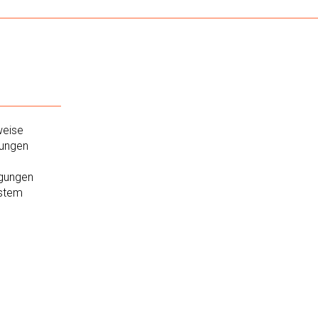
weise
ungen
gungen
stem