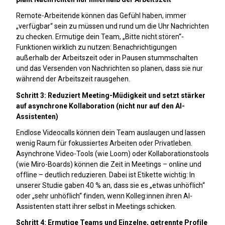
Remote-Arbeitende können das Gefühl haben, immer
„verfügbar“ sein zu müssen und rund um die Uhr Nachrichten
zu checken. Ermutige dein Team, „Bitte nicht stören“-
Funktionen wirklich zu nutzen: Benachrichtigungen
außerhalb der Arbeitszeit oder in Pausen stummschalten
und das Versenden von Nachrichten so planen, dass sie nur
während der Arbeitszeit rausgehen.
Schritt 3: Reduziert Meeting-Müdigkeit und setzt stärker
auf asynchrone Kollaboration (nicht nur auf den AI-
Assistenten)
Endlose Videocalls können dein Team auslaugen und lassen
wenig Raum für fokussiertes Arbeiten oder Privatleben.
Asynchrone Video-Tools (wie Loom) oder Kollaborationstools
(wie Miro-Boards) können die Zeit in Meetings – online und
offline – deutlich reduzieren. Dabei ist Etikette wichtig: In
unserer Studie gaben 40 % an, dass sie es „etwas unhöflich“
oder „sehr unhöflich“ finden, wenn Kolleg:innen ihren AI-
Assistenten statt ihrer selbst in Meetings schicken.
Schritt 4: Ermutige Teams und Einzelne, getrennte Profile