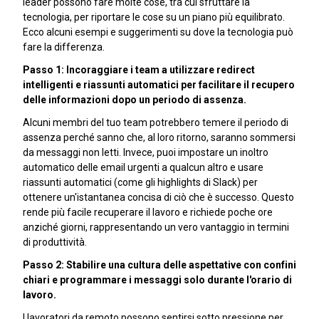
leader possono fare molte cose, tra cui sfruttare la
tecnologia, per riportare le cose su un piano più equilibrato.
Ecco alcuni esempi e suggerimenti su dove la tecnologia può
fare la differenza.
Passo 1: Incoraggiare i team a utilizzare redirect
intelligenti e riassunti automatici per facilitare il recupero
delle informazioni dopo un periodo di assenza.
Alcuni membri del tuo team potrebbero temere il periodo di
assenza perché sanno che, al loro ritorno, saranno sommersi
da messaggi non letti. Invece, puoi impostare un inoltro
automatico delle email urgenti a qualcun altro e usare
riassunti automatici (come gli highlights di Slack) per
ottenere un'istantanea concisa di ciò che è successo. Questo
rende più facile recuperare il lavoro e richiede poche ore
anziché giorni, rappresentando un vero vantaggio in termini
di produttività.
Passo 2: Stabilire una cultura delle aspettative con confini
chiari e programmare i messaggi solo durante l'orario di
lavoro.
I lavoratori da remoto possono sentirsi sotto pressione per