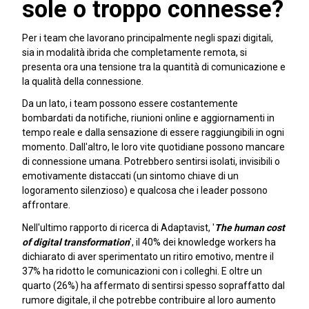
sole o troppo connesse?
Per i team che lavorano principalmente negli spazi digitali,
sia in modalità ibrida che completamente remota, si
presenta ora una tensione tra la quantità di comunicazione e
la qualità della connessione.
Da un lato, i team possono essere costantemente
bombardati da notifiche, riunioni online e aggiornamenti in
tempo reale e dalla sensazione di essere raggiungibili in ogni
momento. Dall'altro, le loro vite quotidiane possono mancare
di connessione umana. Potrebbero sentirsi isolati, invisibili o
emotivamente distaccati (un sintomo chiave di un
logoramento silenzioso) e qualcosa che i leader possono
affrontare.
Nell'ultimo rapporto di ricerca di Adaptavist, '
The human cost
of digital transformation
', il 40% dei knowledge workers ha
dichiarato di aver sperimentato un ritiro emotivo, mentre il
37% ha ridotto le comunicazioni con i colleghi. E oltre un
quarto (26%) ha affermato di sentirsi spesso sopraffatto dal
rumore digitale, il che potrebbe contribuire al loro aumento