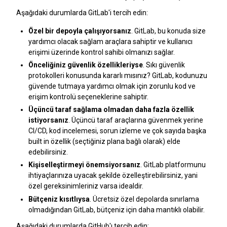
Aşağıdaki durumlarda GitLab'i tercih edin:
Özel bir depoyla çalışıyorsanız
. GitLab, bu konuda size
yardımcı olacak sağlam araçlara sahiptir ve kullanıcı
erişimi üzerinde kontrol sahibi olmanızı sağlar.
Önceliğiniz güvenlik özellikleriyse
. Sıkı güvenlik
protokolleri konusunda kararlı mısınız? GitLab, kodunuzu
güvende tutmaya yardımcı olmak için zorunlu kod ve
erişim kontrolü seçeneklerine sahiptir.
Üçüncü taraf sağlama olmadan daha fazla özellik
istiyorsanız
. Üçüncü taraf araçlarına güvenmek yerine
CI/CD, kod incelemesi, sorun izleme ve çok sayıda başka
built in özellik (seçtiğiniz plana bağlı olarak) elde
edebilirsiniz.
Kişiselleştirmeyi önemsiyorsanız
. GitLab platformunu
ihtiyaçlarınıza uyacak şekilde özelleştirebilirsiniz, yani
özel gereksinimleriniz varsa idealdir.
Bütçeniz kısıtlıysa
. Ücretsiz özel depolarda sınırlama
olmadığından GitLab, bütçeniz için daha mantıklı olabilir.
Aşağıdaki durumlarda GitHub'ı tercih edin: