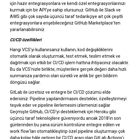
için hazır entegrasyonlara ve kendi özel entegrasyonlarınızı
kurmak için bir API'ye sahip olursunuz. GitHub ile Slack ve
AWS gibi çok sayıda üçüncü taraf tedarikçiye ait çok çeşitli
entegrasyonlara erişebileceğiniz GitHub Marketplace'ten
yararlanabilirsiniz.
CI/CD özellikleri
Hangi VCS'yi kullanırsanız kullanın, kod değişikliklerini
otomatik olarak oluşturmak, test etmek, teslim etmek ve
dağıtmak için etkili bir CI/CD işlem hattına ihtiyacınız olacaktır.
Bu da VCS'nizle birlikte, müşterilere gerçek değeri daha hızlı
sunmanıza yardımcı olan sürekli ve anlık bir geri bildirim
döngüsü sağlar.
GitLab ile ücretsiz ve entegre bir CI/CD çözümü elde
edersiniz. Pipeline yapılandırmasını destekler, özelleştirmeyi
teşvik eder ve pipeline ilerlemesini izlemenizi sağlar.
Geçmişte GitHub, CI/CD'yi desteklemek için Heroku gibi
üçüncü taraf teknolojilere güveniyordu ancak 2018'in son
günlerinden bu yana sürüm kontrolüne entegre edilen ve
work flow'ları otomatikleştirip özel pipeline oluşturmayı çok
daha kolay hâle getiren bir CI/CD aracı olan GitLab Actions'ı