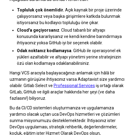
Topluluk çok önemlidir.
Açık kaynak bir proje üzerinde
çalışıyorsanız veya başka girişimlere katkıda bulunmak
istiyorsanız bu kodlayıcı topluluğu öne çıkar.
Cloud'a geçiyorsanız
. Cloud tabanlı bir altyapı
konusunda kararlıysanız ve kendi kendine barındırmaya
ihtiyacınız yoksa GitHub iyi bir seçenek olabilir.
Odak noktanız kodlamaysa
. GitHub ile operasyonel ek
yükleri azaltabilir ve altyapı yönetimi yerine stratejinizin
özü olan kodlamaya odaklanabilirsiniz.
Hangi VCS aracıyla başlayacağınızı anlamak için hâlâ bir
uzmanın görüşüne ihtiyacınız varsa Adaptavist size yardımcı
olabilir. Gitlab Select ve
Professional Services
iş ortağı olarak
GitLab, GitHub ve ilgili araçlar hakkında her şeyi (ve daha
fazlasını!) biliyoruz.
Bu da CI/CD sistemleri oluşturmanıza ve uygulamanıza
yardımcı olacak uçtan uca DevOps hizmetleri ve çözümleri
sunma misyonumuzu desteklemektedir. İhtiyacınız ister
DevOps uygulaması, stratejik rehberlik, değerlendirmeler,
koçluk, eğitim ister Hizmet Olarak DevOps olsun,