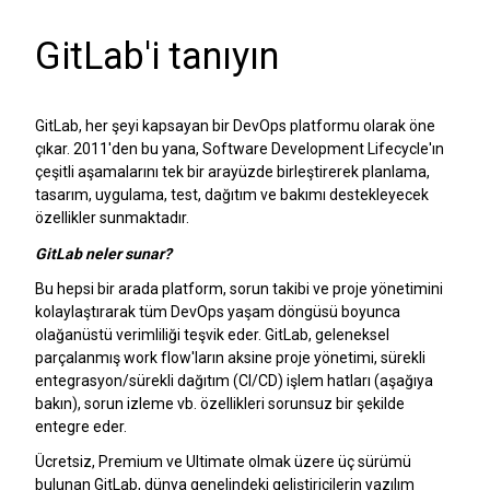
GitLab'i tanıyın
GitLab, her şeyi kapsayan bir DevOps platformu olarak öne
çıkar. 2011'den bu yana, Software Development Lifecycle'ın
çeşitli aşamalarını tek bir arayüzde birleştirerek planlama,
tasarım, uygulama, test, dağıtım ve bakımı destekleyecek
özellikler sunmaktadır.
GitLab neler sunar?
Bu hepsi bir arada platform, sorun takibi ve proje yönetimini
kolaylaştırarak tüm DevOps yaşam döngüsü boyunca
olağanüstü verimliliği teşvik eder. GitLab, geleneksel
parçalanmış work flow'ların aksine proje yönetimi, sürekli
entegrasyon/sürekli dağıtım (CI/CD) işlem hatları (aşağıya
bakın), sorun izleme vb. özellikleri sorunsuz bir şekilde
entegre eder.
Ücretsiz, Premium ve Ultimate olmak üzere üç sürümü
bulunan GitLab, dünya genelindeki geliştiricilerin yazılım