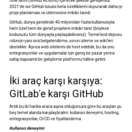
flow'larını (GitHub Actions) içerecek şekilde genişletildi,
2021'de ise GitHub Issues beta özelliklerini duyurarak daha iyi
proje planlaması ve izlemesine imkân tanıdı.
GitHub, dünya genelinde 40 milyondan fazla kullanıcısıyla
hem özel hem de genel projelere imkân tanır (böylece
kodunuzu tüm dünyayla paylaşabilirsiniz). Temel kod deposu
rolünün yanı sıra belgelendirme, sorun izleme ve wiki'leri
destekler. Ayrıca web sitelerini de host edebilir, bu da onu
entegrasyonlar ve uygulamalar için geniş bir pazar yerine
sahip kapsamlı bir geliştirme platformu hâline getirir.
İki araç karşı karşıya:
GitLab'e karşı GitHub
Artık bu iki harika araca aşina olduğunuza göre bu araçları şu
beş temel alanda karşılaştıralım: kullanıcı deneyimi, hosting,
entegrasyonlar, CI/CD ve fiyatlandırma.
Kullanıcı deneyimi