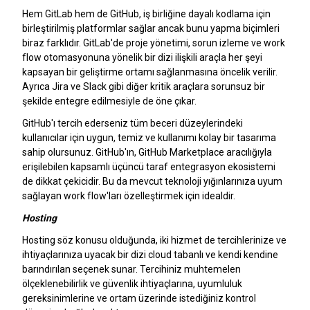
Hem GitLab hem de GitHub, iş birliğine dayalı kodlama için
birleştirilmiş platformlar sağlar ancak bunu yapma biçimleri
biraz farklıdır. GitLab'de proje yönetimi, sorun izleme ve work
flow otomasyonuna yönelik bir dizi ilişkili araçla her şeyi
kapsayan bir geliştirme ortamı sağlanmasına öncelik verilir.
Ayrıca Jira ve Slack gibi diğer kritik araçlara sorunsuz bir
şekilde entegre edilmesiyle de öne çıkar.
GitHub'ı tercih ederseniz tüm beceri düzeylerindeki
kullanıcılar için uygun, temiz ve kullanımı kolay bir tasarıma
sahip olursunuz. GitHub'ın, GitHub Marketplace aracılığıyla
erişilebilen kapsamlı üçüncü taraf entegrasyon ekosistemi
de dikkat çekicidir. Bu da mevcut teknoloji yığınlarınıza uyum
sağlayan work flow'ları özelleştirmek için idealdir.
Hosting
Hosting söz konusu olduğunda, iki hizmet de tercihlerinize ve
ihtiyaçlarınıza uyacak bir dizi cloud tabanlı ve kendi kendine
barındırılan seçenek sunar. Tercihiniz muhtemelen
ölçeklenebilirlik ve güvenlik ihtiyaçlarına, uyumluluk
gereksinimlerine ve ortam üzerinde istediğiniz kontrol