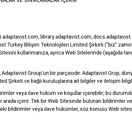
NALAR VE SINIRLAMALAR İÇERİR
 adaptavist.com, library.adaptavist.com, docs.adaptavist.
st Turkey Bilişim Teknolojileri Limited Şirketi ("biz" zamiri 
itesini kullanmanıza, ayrıca Web Sitelerinde (aşağıda tanım
i, Adaptavist Group'un bir parçasıdır. Adaptavist Grup, düny
 Şirketi ve bağlı kuruluşlarına ait bilgiler ve iletişim bilgi
ldirimler veya ilave hüküm ve koşullar içerebilir; bu duru
bir arada içerir. Tek bir Web Sitesinde bulunan bildirimler 
eki bildirimler veya ilave hükümler, söz konusu Web sitesin