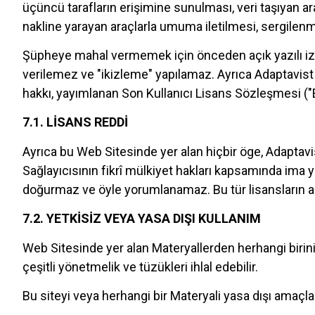
üçüncü tarafların erişimine sunulması, veri taşıyan ar
nakline yarayan araçlarla umuma iletilmesi, sergilen
Şüpheye mahal vermemek için önceden açık yazılı izni
verilemez ve "ikizleme" yapılamaz. Ayrıca Adaptavist Tu
hakkı, yayımlanan Son Kullanıcı Lisans Sözleşmesi ("EU
7.1. LİSANS REDDİ
Ayrıca bu Web Sitesinde yer alan hiçbir öge, Adaptavis
Sağlayıcısının fikrî mülkiyet hakları kapsamında ima 
doğurmaz ve öyle yorumlanamaz. Bu tür lisansların 
7.2. YETKİSİZ VEYA YASA DIŞI KULLANIM
Web Sitesinde yer alan Materyallerden herhangi birinin iz
çeşitli yönetmelik ve tüzükleri ihlal edebilir.
Bu siteyi veya herhangi bir Materyali yasa dışı amaç