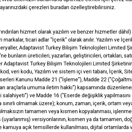
isayarınızdaki çerezleri buradan özelleştirebilirsiniz.
ındırılan hizmet olarak yazılım ve benzer hizmetler dâhil) "
cari markalar, ticari adlar "İçerik" olarak anılır. Yazılım ve İ
ryaller, Adaptavist Turkey Bilişim Teknolojileri Limited Şir
 bunların üreticileri, yazarları, geliştiricileri, ortakları, s
r Adaptavist Turkey Bilişim Teknolojileri Limited Şirketinin
kod, veri kodu, Yazılım ve sistem içi veri tabanı, İçerik, Sit
at Eserleri Kanunu Madde 21 ("İşleme"), Madde 22 ("Çoğalt
yan araçlarla umuma iletim hakkı") kapsamında düzenlenen
esi salahiyeti") ve Madde 16 ("Eserde değişiklik yapılma
a sınırlı olmamak üzere); konum, zaman, içerik, ortam veya
ayı olmaksızın tamamen veya kısmen kopyalanması, işlenme
iş (uyarlanmış) versiyonlarının, kısmen ya da tamamen, doğ
 kamuya açık temsillerde kullanılması, dijital ortamlarda v