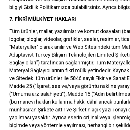
bilgiyi Gizlilik Politikamızda bulabilirsiniz. Ayrıca bilg
7. FİKRÎ MÜLKİYET HAKLARI
Tüm ürünler, mallar, yazılımlar ve komut dosyaları (bar
logolar, bloglar, videolar, grafikler, sesler, resimler, ti
"Materyaller" olarak anılır ve Web Sitesindeki tüm Mate
Adaptavist Turkey Bilişim Teknolojileri Limited Şirketi'ne
Sağlayıcıları") tarafından sağlanmıştır. Tüm Materyalle
Materyal Sağlayıcılarının fikrî mülkiyetindedir. Kaynak 
ve Sitedeki tüm ürünler ile 5846 sayılı Fikir ve San
Madde 25 ("İşaret, ses ve/veya görüntü nakline yara
("Umuma arz salahiyeti"), Madde 15 ("Adın belirtilm
(bu manevi hakları kullanma hakkı dâhil ancak bunlarl
münhasıran Şirkete aittir ve Şirketin açık yazılı on
yapılması yasaktır. Ayrıca eserin orijinal veya işlenm
biçimde veya yöntemle yayılması, herhangi bir şekilde