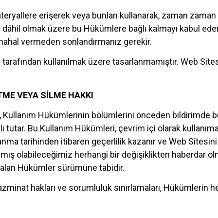
ryallere erişerek veya bunları kullanarak, zaman zaman de
alar dâhil olmak üzere bu Hükümlere bağlı kalmayı kabul e
mahal vermeden sonlandırmanız gerekir.
er) tarafından kullanılmak üzere tasarlanmamıştır. Web Site
TME VEYA SİLME HAKKI
eti, Kullanım Hükümlerinin bölümlerini önceden bildirimde
 tutar. Bu Kullanım Hükümleri, çevrim içi olarak kullanıma 
anma tarihinden itibaren geçerlilik kazanır ve Web Sitesi
ış olabileceğimiz herhangi bir değişiklikten haberdar olm
 alan Hükümler sürümüne tabidir.
i, tazminat hakları ve sorumluluk sınırlamaları, Hükümleri