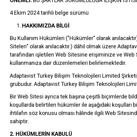
ÖNEMLİ:
BU ŞARTLAR SORUMLULUĞA İLİŞKİN İSTİS
4 Ekim 2024 tarihli belge sürümü
HAKKIMIZDA BİLGİ
Bu Kullanım Hükümleri ("Hükümler" olarak anılacaktır)
Siteleri" olarak anılacaktır.) dâhil olmak üzere Adaptavi
tarafından işletilen Web Sitesine erişiminize ve Web S
kullanmanıza dair düzenlemeleri belirlemektedir.
Adaptavist Turkey Bilişim Teknolojileri Limited Şirket
grubudur. Adaptavist Turkey Bilişim Teknolojileri Limited
Bir Web Sitesi ayrıca tek başına çeşitli biçimlerde bi
koşullarda belirtilen hükümler ile aşağıdaki koşulları 
ihtilafın söz konusu olması hâlinde ilgili Web Sitesind
sahiptir.
2. HÜKÜMLERİN KABULÜ