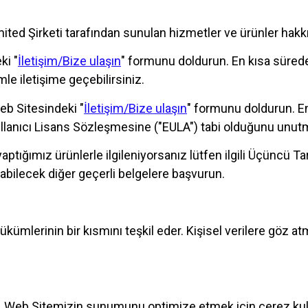
ited Şirketi tarafından sunulan hizmetler ve ürünler hakkın
ki "
İletişim/Bize ulaşın
" formunu doldurun. En kısa sürede 
zimle iletişime geçebilirsiniz.
Web Sitesindeki "
İletişim/Bize ulaşın
" formunu doldurun. En
llanıcı Lisans Sözleşmesine ("EULA") tabi olduğunu unut
tığımız ürünlerle ilgileniyorsanız lütfen ilgili Üçüncü Ta
 olabilecek diğer geçerli belgelere başvurun.
Hükümlerinin bir kısmını teşkil eder. Kişisel verilere göz
eti, Web Sitemizin sunumunu optimize etmek için çerez kul