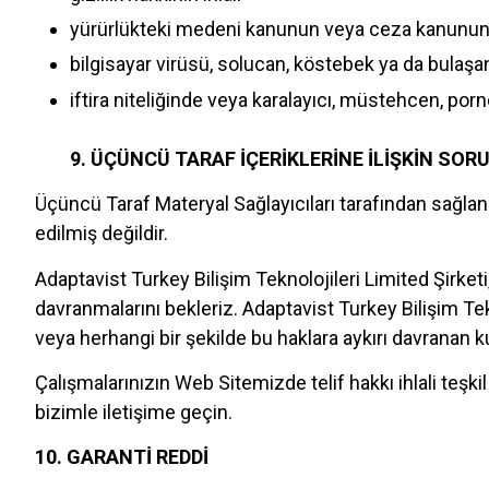
yürürlükteki medeni kanunun veya ceza kanununu
bilgisayar virüsü, solucan, köstebek ya da bulaşa
iftira niteliğinde veya karalayıcı, müstehcen, porno
9. ÜÇÜNCÜ TARAF İÇERİKLERİNE İLİŞKİN SOR
Üçüncü Taraf Materyal Sağlayıcıları tarafından sağlan
edilmiş değildir.
Adaptavist Turkey Bilişim Teknolojileri Limited Şirketi
davranmalarını bekleriz. Adaptavist Turkey Bilişim Tekn
veya herhangi bir şekilde bu haklara aykırı davranan kull
Çalışmalarınızın Web Sitemizde telif hakkı ihlali teş
bizimle iletişime geçin.
10. GARANTİ REDDİ