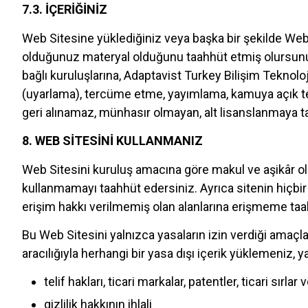
7.3. İÇERİĞİNİZ
Web Sitesine yüklediğiniz veya başka bir şekilde Web s
olduğunuz materyal olduğunu taahhüt etmiş olursunuz.
bağlı kuruluşlarına, Adaptavist Turkey Bilişim Teknoloj
(uyarlama), tercüme etme, yayımlama, kamuya açık tem
geri alınamaz, münhasır olmayan, alt lisanslanmaya 
8. WEB SİTESİNİ KULLANMANIZ
Web Sitesini kuruluş amacına göre makul ve aşikâr ol
kullanmamayı taahhüt edersiniz. Ayrıca sitenin hiçb
erişim hakkı verilmemiş olan alanlarına erişmeme ta
Bu Web Sitesini yalnızca yasaların izin verdiği amaçl
aracılığıyla herhangi bir yasa dışı içerik yüklemeniz
telif hakları, ticari markalar, patentler, ticari sırla
gizlilik hakkının ihlali