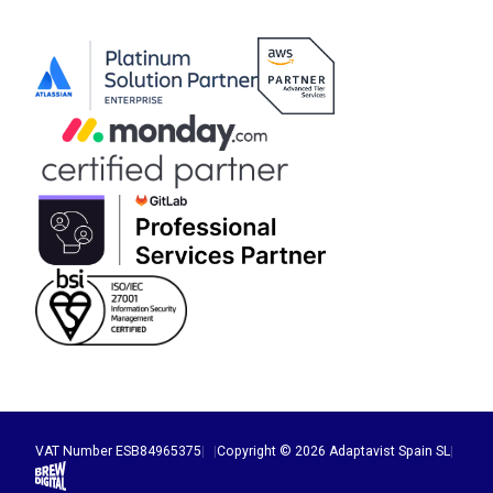
VAT Number ESB84965375
|
|
Copyright © 2026 Adaptavist Spain SL
|
Brew Digital