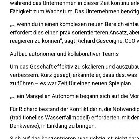
während das Unternehmen in dieser Zeit kontinuier
Fähigkeit zum Wachstum. Das Unternehmen benötigt
„… wenn du in einen komplexen neuen Bereich eintau
erfordert dies einen praxisorientierteren Ansatz, a
reagieren zu können“, sagt Richard Gascoigne, CEO v
Aufbau autonomer und kollaborativer Teams
Um das Geschäft effektiv zu skalieren und auszubau
verbessern. Kurz gesagt, erkannte er, dass das, was
zu führen – es war Zeit für einen neuen Spielplan.
„… ein Mangel an Autonomie begann sich auf die Moral
Für Richard bestand der Konflikt darin, die Notwen
(traditionelles Wasserfallmodell) erforderten, mit de
Denkweise), in Einklang zu bringen.
Sich auf das konzentrieren, was richtig ist, nicht dar