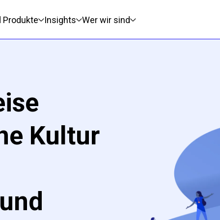
d Produkte
Insights
Wer wir sind
eise
e Kultur
 und