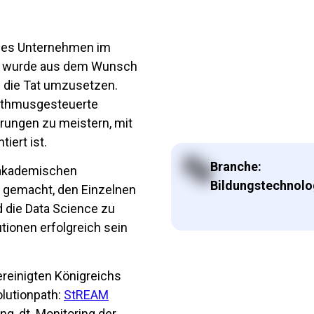
des Unternehmen im
Es wurde aus dem Wunsch
n die Tat umzusetzen.
rithmusgesteuerte
rungen zu meistern, mit
iert ist.
Branche:
n akademischen
Bildungstechnolo
 gemacht, den Einzelnen
d die Data Science zu
tionen erfolgreich sein
reinigten Königreichs
olutionpath:
StREAM
g, dt. Monitoring der