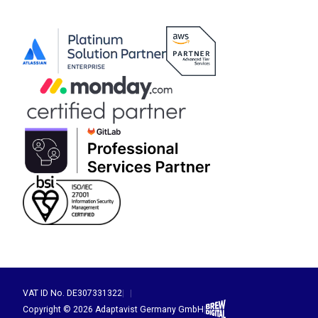
VAT ID No. DE307331322
|
|
Brew Digital
Copyright © 2026 Adaptavist Germany GmbH
|