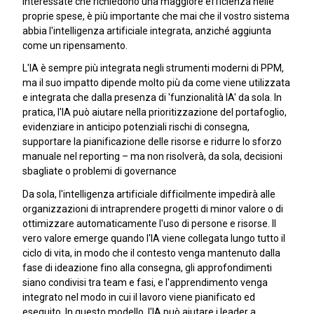
interessate che richiedono una maggiore efficienza nelle
proprie spese, è più importante che mai che il vostro sistema
abbia l'intelligenza artificiale integrata, anziché aggiunta
come un ripensamento.
L'IA è sempre più integrata negli strumenti moderni di PPM,
ma il suo impatto dipende molto più da come viene utilizzata
e integrata che dalla presenza di 'funzionalità IA' da sola. In
pratica, l'IA può aiutare nella prioritizzazione del portafoglio,
evidenziare in anticipo potenziali rischi di consegna,
supportare la pianificazione delle risorse e ridurre lo sforzo
manuale nel reporting – ma non risolverà, da sola, decisioni
sbagliate o problemi di governance
Da sola, l'intelligenza artificiale difficilmente impedirà alle
organizzazioni di intraprendere progetti di minor valore o di
ottimizzare automaticamente l'uso di persone e risorse. Il
vero valore emerge quando l'IA viene collegata lungo tutto il
ciclo di vita, in modo che il contesto venga mantenuto dalla
fase di ideazione fino alla consegna, gli approfondimenti
siano condivisi tra team e fasi, e l'apprendimento venga
integrato nel modo in cui il lavoro viene pianificato ed
eseguito. In questo modello, l'IA può aiutare i leader a