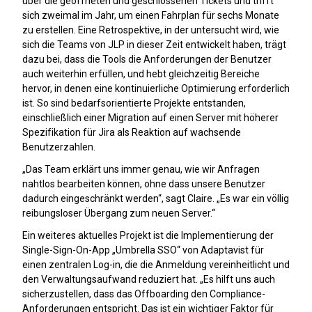
über die geöffneten und geschlossenen Tickets und trifft
sich zweimal im Jahr, um einen Fahrplan für sechs Monate
zu erstellen. Eine Retrospektive, in der untersucht wird, wie
sich die Teams von JLP in dieser Zeit entwickelt haben, trägt
dazu bei, dass die Tools die Anforderungen der Benutzer
auch weiterhin erfüllen, und hebt gleichzeitig Bereiche
hervor, in denen eine kontinuierliche Optimierung erforderlich
ist. So sind bedarfsorientierte Projekte entstanden,
einschließlich einer Migration auf einen Server mit höherer
Spezifikation für Jira als Reaktion auf wachsende
Benutzerzahlen.
„Das Team erklärt uns immer genau, wie wir Anfragen
nahtlos bearbeiten können, ohne dass unsere Benutzer
dadurch eingeschränkt werden“, sagt Claire. „Es war ein völlig
reibungsloser Übergang zum neuen Server.“
Ein weiteres aktuelles Projekt ist die Implementierung der
Single-Sign-On-App „Umbrella SSO“ von Adaptavist für
einen zentralen Log-in, die die Anmeldung vereinheitlicht und
den Verwaltungsaufwand reduziert hat. „Es hilft uns auch
sicherzustellen, dass das Offboarding den Compliance-
Anforderungen entspricht. Das ist ein wichtiger Faktor für